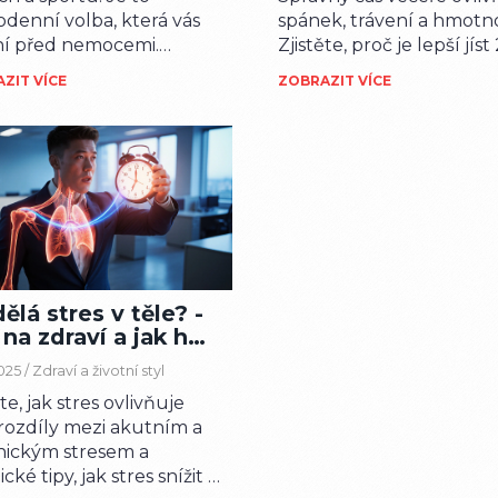
denní volba, která vás
spánek, trávení a hmotno
ní před nemocemi.
Zjistěte, proč je lepší jíst
ěte, jak malé změny ve
hodiny před spaním a ja
ZIT VÍCE
ZOBRAZIT VÍCE
ku, pohybu a stravě
vybrat správné jídlo veče
 změnit váš život.
ělá stres v těle? -
 na zdraví a jak ho
ádnout
2025 /
Zdraví a životní styl
ěte, jak stres ovlivňuje
 rozdíly mezi akutním a
nickým stresem a
cké tipy, jak stres snížit a