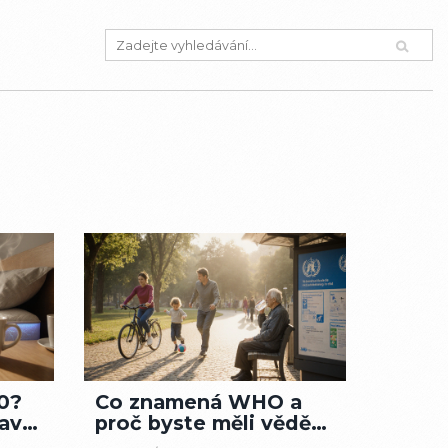
30?
Co znamená WHO a
ravě
proč byste měli vědět,
jak ovlivňuje vaše