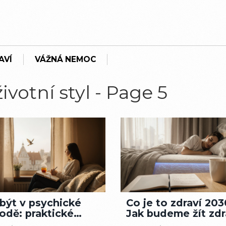
AVÍ
VÁŽNÁ NEMOC
ivotní styl - Page 5
 být v psychické
Co je to zdraví 20
odě: praktické
Jak budeme žít zd
y pro klidnější
za pět let