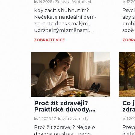
lis 14 2025 /
Zdraví a životní styl
lis 12 
zbytečného stresu
kaž
Kdy začít s hubnutím?
Psyc
Nečekáte na ideální den -
aby s
začněte dnes s malými,
probl
udržitelnými změnami:
sobě 
přestat pít sladké nápoje, jíst
co tě
ZOBRAZIT VÍCE
ZOBRA
pomaleji, přidat zeleninu.
ne, a 
Hubnutí není dieta, ale
životní styl.
Proč žít zdravěji?
Co 
Praktické důvody,
zdra
které změní tvůj
v k
lis 2 2025 /
Zdraví a životní styl
lis 1 20
každodenní život
Proč žít zdravěji? Nejde o
Preve
dokonalou stravu nebo
dietá