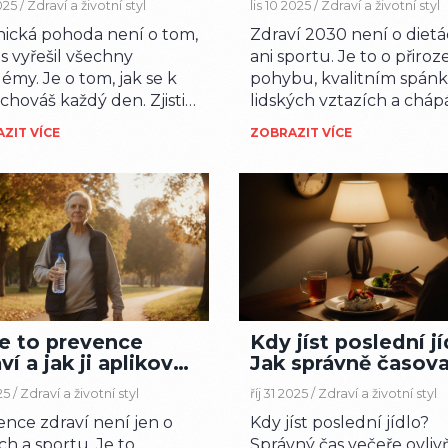
2025 /
Zdraví a životní styl
lis 10 2025 /
Zdraví a životní styl
dodenní život
hická pohoda není o tom,
Zdraví 2030 není o diet
is vyřešil všechny
ani sportu. Je to o přir
émy. Je o tom, jak se k
pohybu, kvalitním spánk
chováš každý den. Zjisti,
lidských vztazích a cháp
 vyčerpává, nauč se říkat
svého těla. Zjistěte, jak
ZIT VÍCE
ZOBRAZIT VÍCE
najdi svůj vlastní klid.
budete žít zdravě za pět 
je to prevence
Kdy jíst poslední j
ví a jak ji aplikovat
Jak správně časov
aždodenním životě
večerní jídlo pro le
25 /
Zdraví a životní styl
říj 31 2025 /
Zdraví a životní styl
spánek a zdraví
nce zdraví není jen o
Kdy jíst poslední jídlo?
ch a sportu. Je to
Správný čas večeře ovliv