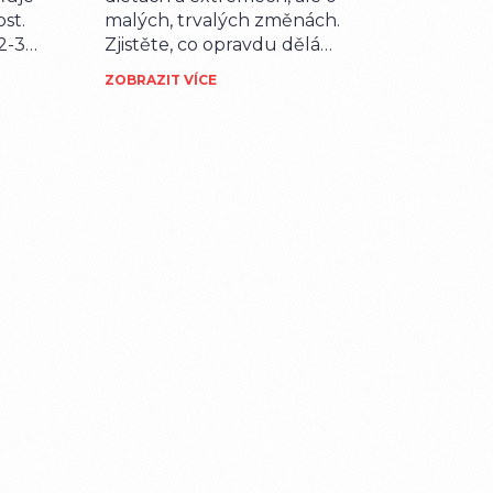
st.
malých, trvalých změnách.
 2-3
Zjistěte, co opravdu dělá
k
rozdíl: jídlo, pohyb, spánek,
ZOBRAZIT VÍCE
r.
stres a lidské vazby. Praktické
rady pro každodenní život.