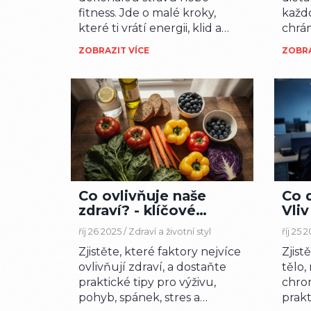
fitness. Jde o malé kroky,
každo
které ti vrátí energii, klid a
chrá
schopnost si užívat každý
Zjist
ZOBRAZIT VÍCE
ZOBRA
den. Zjisti, jak změnit svůj život
spán
bez extrémů.
mohou
Co ovlivňuje naše
Co d
zdraví? - klíčové
Vliv
faktory a praktické
zvl
říj 26 2025 /
Zdraví a životní styl
říj 25 
tipy
Zjistěte, které faktory nejvíce
Zjist
ovlivňují zdraví, a dostaňte
tělo,
praktické tipy pro výživu,
chro
pohyb, spánek, stres a
prakti