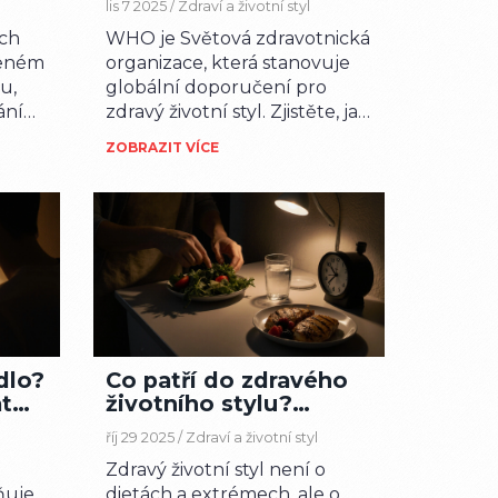
lis 7 2025 /
Zdraví a životní styl
zdraví
ách
WHO je Světová zdravotnická
ozeném
organizace, která stanovuje
u,
globální doporučení pro
ání
zdravý životní styl. Zjistěte, jak
její rady o pohybu, výživě a
ZOBRAZIT VÍCE
let.
alkoholu ovlivňují vaše zdraví
v Česku.
ídlo?
Co patří do zdravého
at
životního stylu?
pší
Praktický návod pro
říj 29 2025 /
Zdraví a životní styl
každodenní život
Zdravý životní styl není o
ňuje
dietách a extrémech, ale o