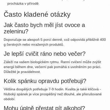
procházka v přírodě.
Často kladené otázky
Jak často bych měl jíst ovoce a
zeleninu?
Doporučuje se alespoň 5 porcí denně, což odpovídá přibližně 400
g čerstvých nebo mražených produktů.
Je lepší cvičit ráno nebo večer?
Záleží na vašem biologickém rytmu. Ranní cvičení může zvýšit
energii během dne, večerní pak pomáhá s uvolněním po práci.
Důležité je pravidelnost.
Kolik spánku opravdu potřebuji?
Většina dospělých potřebuje 7‑9 hodin. Kvalita je také klíčová -
hluboký spánek je více prospěšný než dlouhé, ale přerušované
období.
Mohu úplně přestat pít alkohol?