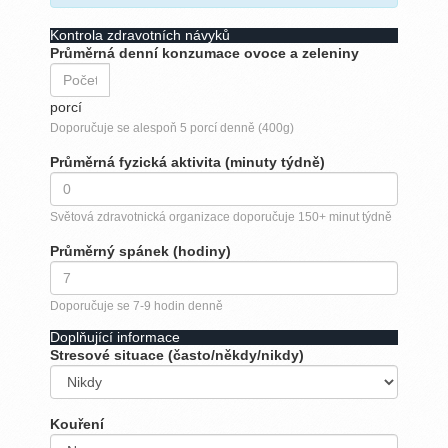
Kontrola zdravotních návyků
Průměrná denní konzumace ovoce a zeleniny
porcí
Doporučuje se alespoň 5 porcí denně (400g)
Průměrná fyzická aktivita (minuty týdně)
Světová zdravotnická organizace doporučuje 150+ minut týdně
Průměrný spánek (hodiny)
Doporučuje se 7-9 hodin denně
Doplňující informace
Stresové situace (často/někdy/nikdy)
Kouření