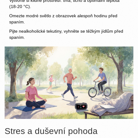
Vytvořte si klidné prostředí: tma, ticho a optimální teplota
(18‑20 °C).
Omezte modré světlo z obrazovek alespoň hodinu před
spaním.
Pijte nealkoholické tekutiny, vyhněte se těžkým jídlům před
spaním.
Stres a duševní pohoda