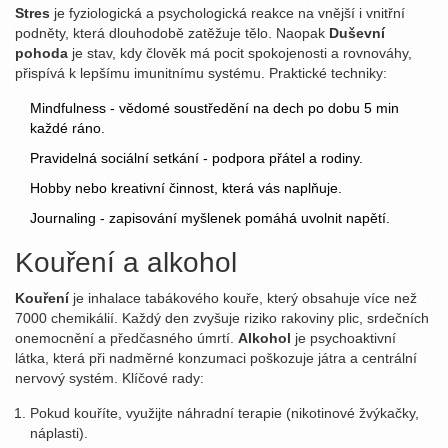
Stres
je fyziologická a psychologická reakce na vnější i vnitřní
podněty
, která dlouhodobě zatěžuje tělo. Naopak
Duševní
pohoda
je stav, kdy člověk má pocit spokojenosti a rovnováhy
,
přispívá k lepšímu imunitnímu systému. Praktické techniky:
Mindfulness - vědomé soustředění na dech po dobu 5 min
každé ráno.
Pravidelná sociální setkání - podpora přátel a rodiny.
Hobby nebo kreativní činnost, která vás naplňuje.
Journaling - zapisování myšlenek pomáhá uvolnit napětí.
Kouření a alkohol
Kouření
je inhalace tabákového kouře, který obsahuje více než
7000 chemikálií
. Každý den zvyšuje riziko rakoviny plic, srdečních
onemocnění a předčasného úmrtí.
Alkohol
je psychoaktivní
látka, která při nadměrné konzumaci poškozuje játra a centrální
nervový systém
. Klíčové rady:
Pokud kouříte, využijte náhradní terapie (nikotinové žvýkačky,
náplasti).