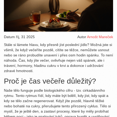
Datum
říj, 31 2025
Autor
Arnošt Mareček
Stále si lámete hlavu, kdy přesně jíst poslední jídlo? Možná jste si
všimli, že když večeříte pozdě, cítíte se těžce, nemůžete usnout
nebo se ráno probudíte unavení i přes osm hodin spánku. To není
náhoda. Čas, kdy jíte večer, ovlivňuje nejen váš spánek, ale i
trávení, hormony, hladinu cukru v krvi a dokonce i udržování
zdravé hmotnosti.
Proč je čas večeře důležitý?
Naše tělo funguje podle biologického cifru - tzv. cirkadiánního
rytmu. Tento rytmus řídí, kdy máte být bdělí, kdy jíst, kdy spát a
kdy se tělo začne regenerovat. Když jíte pozdě, hlavně těžké
nebo bohaté na cukry, přerušujete tento přirozený cyklus. Tělo si
myslí, že je ještě den, a zastaví procesy, které by měly probíhat
během noci - jako je spalování tuků, oprava buněk a uvolňování