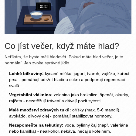
Co jíst večer, když máte hlad?
Neříkám, že byste měli hladovět. Pokud máte hlad večer, je to
normální. Jen zvolte správné jídlo.
Lehké bílkoviny:
kysané mléko, jogurt, tvaroh, vajíčko, kuřecí
prsa - pomáhají udržet hladinu cukru a podporují regeneraci
svalů.
Vegetabilní vláknina:
zelenina jako brokolice, špenát, okurky,
rajčata - nezatěžují trávení a dávají pocit sytosti.
Malé množství zdravých tuků:
oříšky (max. 5-6 mandlí),
avokádo, olivový olej - pomáhají stabilizovat hormony.
Nezapomeňte na tekutiny:
voda, bylinný čaj (např. valeriána
nebo kamilka) - nealkohol, nekáva, nečaj s kofeinem.