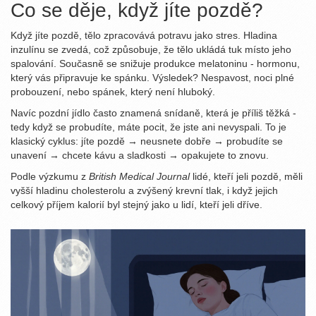
Co se děje, když jíte pozdě?
Když jíte pozdě, tělo zpracovává potravu jako stres. Hladina
inzulínu se zvedá, což způsobuje, že tělo ukládá tuk místo jeho
spalování. Současně se snižuje produkce melatoninu - hormonu,
který vás připravuje ke spánku. Výsledek? Nespavost, noci plné
probouzení, nebo spánek, který není hluboký.
Navíc pozdní jídlo často znamená snídaně, která je příliš těžká -
tedy když se probudíte, máte pocit, že jste ani nevyspali. To je
klasický cyklus: jíte pozdě → neusnete dobře → probudíte se
unavení → chcete kávu a sladkosti → opakujete to znovu.
Podle výzkumu z
British Medical Journal
lidé, kteří jeli pozdě, měli
vyšší hladinu cholesterolu a zvýšený krevní tlak, i když jejich
celkový příjem kalorií byl stejný jako u lidí, kteří jeli dříve.