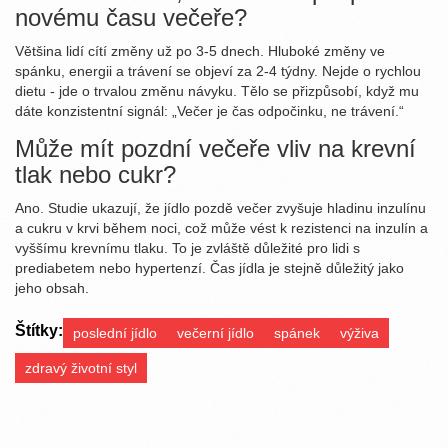
novému času večeře?
Většina lidí cítí změny už po 3-5 dnech. Hluboké změny ve
spánku, energii a trávení se objeví za 2-4 týdny. Nejde o rychlou
dietu - jde o trvalou změnu návyku. Tělo se přizpůsobí, když mu
dáte konzistentní signál: „Večer je čas odpočinku, ne trávení.“
Může mít pozdní večeře vliv na krevní
tlak nebo cukr?
Ano. Studie ukazují, že jídlo pozdě večer zvyšuje hladinu inzulínu
a cukru v krvi během noci, což může vést k rezistenci na inzulín a
vyššímu krevnímu tlaku. To je zvláště důležité pro lidi s
prediabetem nebo hypertenzí. Čas jídla je stejně důležitý jako
jeho obsah.
Štítky:
poslední jídlo
večerní jídlo
spánek
výživa
zdravý životní styl