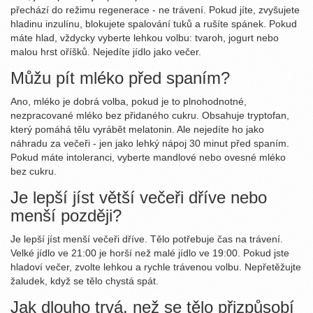
přechází do režimu regenerace - ne trávení. Pokud jíte, zvyšujete
hladinu inzulínu, blokujete spalování tuků a rušíte spánek. Pokud
máte hlad, vždycky vyberte lehkou volbu: tvaroh, jogurt nebo
malou hrst oříšků. Nejedíte jídlo jako večer.
Můžu pít mléko před spaním?
Ano, mléko je dobrá volba, pokud je to plnohodnotné,
nezpracované mléko bez přidaného cukru. Obsahuje tryptofan,
který pomáhá tělu vyrábět melatonin. Ale nejedíte ho jako
náhradu za večeři - jen jako lehký nápoj 30 minut před spaním.
Pokud máte intoleranci, vyberte mandlové nebo ovesné mléko
bez cukru.
Je lepší jíst větší večeři dříve nebo
menší později?
Je lepší jíst menší večeři dříve. Tělo potřebuje čas na trávení.
Velké jídlo ve 21:00 je horší než malé jídlo ve 19:00. Pokud jste
hladoví večer, zvolte lehkou a rychle trávenou volbu. Nepřetěžujte
žaludek, když se tělo chystá spát.
Jak dlouho trvá, než se tělo přizpůsobí