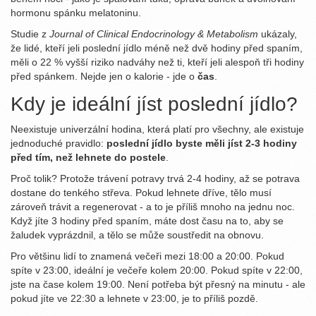
hormonu spánku melatoninu.
Studie z
Journal of Clinical Endocrinology & Metabolism
ukázaly,
že lidé, kteří jeli poslední jídlo méně než dvě hodiny před spaním,
měli o 22 % vyšší riziko nadváhy než ti, kteří jeli alespoň tři hodiny
před spánkem. Nejde jen o kalorie - jde o
čas
.
Kdy je ideální jíst poslední jídlo?
Neexistuje univerzální hodina, která platí pro všechny, ale existuje
jednoduché pravidlo:
poslední jídlo byste měli jíst 2-3 hodiny
před tím, než lehnete do postele
.
Proč tolik? Protože trávení potravy trvá 2-4 hodiny, až se potrava
dostane do tenkého střeva. Pokud lehnete dříve, tělo musí
zároveň trávit a regenerovat - a to je příliš mnoho na jednu noc.
Když jíte 3 hodiny před spaním, máte dost času na to, aby se
žaludek vyprázdnil, a tělo se může soustředit na obnovu.
Pro většinu lidí to znamená večeři mezi 18:00 a 20:00. Pokud
spíte v 23:00, ideální je večeře kolem 20:00. Pokud spíte v 22:00,
jste na čase kolem 19:00. Není potřeba být přesný na minutu - ale
pokud jíte ve 22:30 a lehnete v 23:00, je to příliš pozdě.