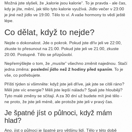
Možná jste slyšeli, že „kalorie jsou kalorie“. To je pravda - ale čas,
kdy je jíte, mění, jak tělo tyto kalorie využívá. Jídlo večer v 23:00
je jiné než jídlo ve 19:00. Tělo to ví. A vaše hormony to vědí ještě
lépe.
Co dělat, když to nejde?
Nejde o dokonalost. Jde o pokrok. Pokud jste dřív jeli ve 22:00,
zkuste to přesunout na 21:00. Pokud jste jeli ve 21:00, zkuste
20:00. Postupně. Tělo se přizpůsobí.
Nepřemýšlejte o tom, že „musíte“ všechno změnit najednou. Stačí
jedna změna:
poslední jídlo než 2 hodiny před spaním
. To je
vše, co potřebujete.
Příští týden si všimněte: když jste jeli dříve, jak jste se cítili ráno?
Měli jste víc energie? Měli jste lepší náladu? Spali jste hlouběji?
Tyto malé změny se sčítají. A za 30 dní už budete mít jiné tělo -
ne proto, že jste jeli méně, ale protože jste jeli v pravý čas.
Je špatné jíst o půlnoci, když mám
hlad?
Ano, jíst o půlnoci je špatné pro většinu lidí. Tělo v této době