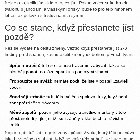
Nejde o to, kolik jíte - jde o to, co jíte. Pokud večer sníte hrnek
tvarohu s jahodami a vlašskými oříšky, bude to pro tělo mnohem
lehčí než polévka s těstovinami a sýrem.
Co se stane, když přestanete jíst
pozdě?
Než se vydáte na cestu změny, vězte: když přestanete jíst 2-3
hodiny před spaním, začnete cítit změny už během prvních týdnů.
Spíte hlouběji:
tělo se nemusí trávením zabývat, takže se
hlouběji ponoří do fáze spánku s pomalými vlnami.
Probouzíte se svěží:
nemáte pocit, že jste v posteli „zavřeli“
večeři.
Snadněji ztrácíte tuk:
tělo má čas spalovat tuky, když není
zaneprázdněno trávením.
Méně zápalů:
pozdní jídlo zvyšuje zánětlivé markery v těle -
přestanete-li je jíst, sníží se i záněty v kloubech a trávicím
traktu.
Nejde o „dietu“. Jde o přirozený způsob života, který tělo poznává
jako bezpečný a stabilní. Když se vaše tělo nebojí, že bude muset