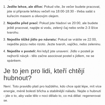
Jedíte lehce, ale dříve:
Pokud víte, že večer budete pracovat,
jste si připravte lehkou večeři na 18:00-18:30 - třeba salát s
kuřecím masem a olivovým olejem.
Nejedíte před prací:
Pokud jste hladoví ve 20:00, ale budete
ještě pracovat, napijte si vodu, zelený čaj nebo sníte 2-3 lžíce
tvarohu.
Nejedíte těžké jídlo po návratu:
Pokud se vrátíte ve 22:00,
nejedíte pizzu nebo rizoto. Jezte tvaroh, vajíčko, nebo zeleninu.
Nejedíte v posteli:
Ani když jste unavení. Jídlo v posteli je
nejhorší návyk - tělo začne asociovat postel s jídlem, ne se
spánkem.
Je to jen pro lidi, kteří chtějí
hubnout?
Není. Toto pravidlo platí pro každého, kdo chce spát lépe, mít více
energie, méně bolestí břicha a stabilnější náladu. Nejde o hubnutí
- jde o to, aby vaše tělo v noci dělalo to, co má dělat: regenerovat
se.