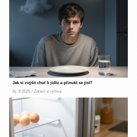
Jak si zvýšit chuť k jídlu a přinutit se jíst?
říj, 9 2025 /
Zdraví a výživa