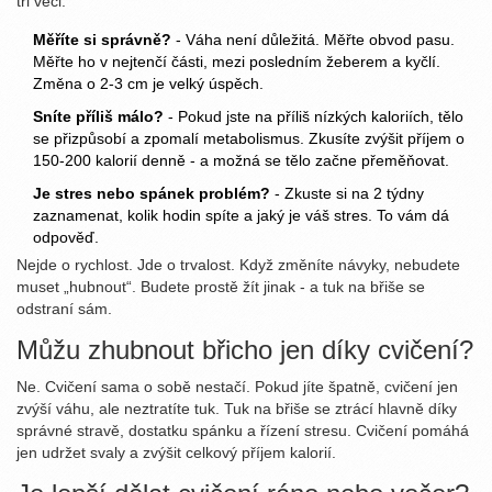
tři věci:
Měříte si správně?
- Váha není důležitá. Měřte obvod pasu.
Měřte ho v nejtenčí části, mezi posledním žeberem a kyčlí.
Změna o 2-3 cm je velký úspěch.
Sníte příliš málo?
- Pokud jste na příliš nízkých kaloriích, tělo
se přizpůsobí a zpomalí metabolismus. Zkusíte zvýšit příjem o
150-200 kalorií denně - a možná se tělo začne přeměňovat.
Je stres nebo spánek problém?
- Zkuste si na 2 týdny
zaznamenat, kolik hodin spíte a jaký je váš stres. To vám dá
odpověď.
Nejde o rychlost. Jde o trvalost. Když změníte návyky, nebudete
muset „hubnout“. Budete prostě žít jinak - a tuk na břiše se
odstraní sám.
Můžu zhubnout břicho jen díky cvičení?
Ne. Cvičení sama o sobě nestačí. Pokud jíte špatně, cvičení jen
zvýší váhu, ale neztratíte tuk. Tuk na břiše se ztrácí hlavně díky
správné stravě, dostatku spánku a řízení stresu. Cvičení pomáhá
jen udržet svaly a zvýšit celkový příjem kalorií.