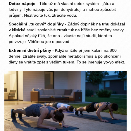
Detox nápoje
- Tělo už má vlastní detox systém - játra a
ledviny. Tyto nápoje vás jen dehydratují a mohou způsobit
průjem. Neztrácíte tuk, ztrácíte vodu.
Speciální „tukové“ doplňky
- Žádný doplněk na trhu dokázal
v klinické studii spolehlivě ztratit tuk na břiše bez změny stravy.
A pokud nějaký říká, že ano - zkuste najít studii, která to
potvrzuje. Většinou jde o podvod.
Extremní dietní plány
- Když snížíte příjem kalorií na 800
denně, ztratíte svaly, zpomalíte metabolismus a po ukončení
diety se vrátíte zpět s větším tukem. To se jmenuje yo-yo efekt.