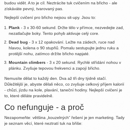
budou vidět. A to je cíl. Neztrácíte tuk cvičením na břicho - ale
získáváte pevný, tvarovaný pas.
Nejlepší cvičení pro břicho nejsou sit-upy. Jsou to:
Plank
- 3 x 30-60 sekund. Držte tělo v přímce, nezvedejte zad,
nezatlačujte boky. Tento pohyb aktivuje celý core.
Dead bug
- 3 x 12 opakování. Ležte na zádech, ruce nad
hlavou, kolena o 90 stupňů. Pomalu sestupujte jednu ruku a
protější nohu, zatímco držíte břicho napjaté.
Mountain climbers
- 3 x 20 sekund. Rychlé střídání nohou v
plánku. Zvyšuje tepovou frekvenci a zapojí břicho.
Nemusíte dělat to každý den. Dva až tři dny týdně stačí.
Důležitější je, abyste dělali něco, co zvyšuje celkový příjem kalorií
- chůzi, jízdu na kole, plavání, taneční hodiny. Nejlepší cvičení je
to, které děláte pravidelně.
Co nefunguje - a proč
Nezapomeňte: většina „kouzelných“ řešení je jen marketing. Tady
je seznam věcí, které neztratí tuk na břiše: