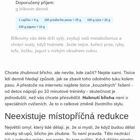
Doporučený příjem:
g bílkovin denně
1 vajíčko = 6 g
100 g kuřecího prsou = 25 g
100 g sýra = 20 g
100 g jogurtu = 10 g
Bílkoviny vás déle drží sytý, zvyšují vaši metabolismus a
chrání svaly, když hubnete. Jezte vejce, kuřecí prsa, ryby,
tofu, čočku, jogurt s nízkým obsahem cukru.
Chcete zhubnout břicho, ale nevíte, kde začít? Nejste sami. Tisíce
lidí denně hledají způsob, jak se zbavit toho odolného tuku kolem
pasu. A přestože na internetu najdete tisíce „kouzelných“ řešení -
od detox nápojů po 10 minutové tréninky - skutečnost je
jednodušší, než vás chcete přesvědčit.
Hubnutí břicha
není o
speciálních cvičeních. Je to o celkové změně životního stylu.
Neexistuje místopříčná redukce
Největší omyl, který lidé dělají, je, že si myslí, že když budou dělat
stovky sit-upů, břicho jim zhubne. To není pravda. Tělo neztrácí
tuk z jednoho místa, jen proto, že tam cvičíte. Když děláte planky,