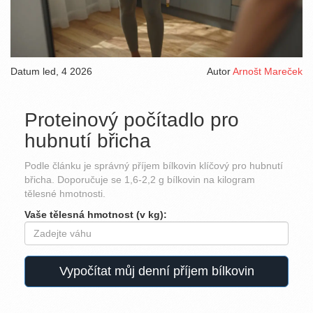
Datum
led, 4 2026
Autor
Arnošt Mareček
Proteinový počítadlo pro
hubnutí břicha
Podle článku je správný příjem bílkovin klíčový pro hubnutí
břicha. Doporučuje se 1,6-2,2 g bílkovin na kilogram
tělesné hmotnosti.
Vaše tělesná hmotnost (v kg):
Vypočítat můj denní příjem bílkovin