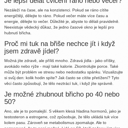
Je lepší dělat cvičení ráno nebo večer?
Nezáleží na čase, ale na konzistenci. Pokud se ráno cítíte
energičtěji, dělejte to ráno. Pokud večer máte více času a
energie, dělejte to večer. Důležité je, abyste to dělali pravidelně.
Neexistuje vědecký důkaz, že jedno časové okno je lepší pro
hubnutí břicha.
Proč mi tuk na břiše nechce jít i když
jsem zdravě jídel?
Možná jíte zdravě, ale příliš mnoho. Zdravá jídla - jako oříšky,
avokádo nebo rýže - mají také kalorie. Zkontrolujte porce. Také
může být problém ve stresu nebo nedostatku spánku. Vizualizujte
si svůj den: kolik hodin spíte? Jak často se cítíte přetížení? Tyto
věci často způsobují, že tělo neztrácí tuk, i když jíte správně.
Je možné zhubnout břicho po 40 nebo
50?
Ano, ale je to pomalejší. S věkem klesá hladina hormonů, jako je
testosteron a estrogene, což způsobuje, že tělo ukládá tuk více
kolem pasu. Zároveň se metabolismus zpomaluje. Ale to