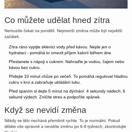
Co můžete udělat hned zítra
Nemusíte čekat na pondělí. Nejmenší změna může být největší
začátek.
Zítra ráno vypijte sklenici vody před kávou. Nejde jen o
hydrataci - pomáhá to omezit příjem kalorií během dne.
Přestanete s nápoji s cukrem. Nahraďte je vodou, čajem nebo
kávou bez cukru.
Přidejte 10 minut chůze po večeři. To pomáhá regulovat hladinu
cukru v krvi a zabraňuje ukládání tuku.
Před spaním si dejte 5 minut na dýchání: 4 sekundy nádech, 6
sekund výdech. Zničíte stres a podpoříte spánek.
Když se nevidí změna
Někdy se tělo nechává přeměnit rychle. To je normální. Pokud
děláte vše správně a nevidíte změnu po 6-8 týdnech, zkontrolujte