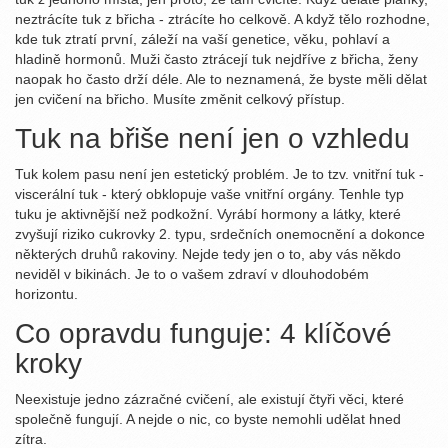
neztrácíte tuk z břicha - ztrácíte ho celkově. A když tělo rozhodne,
kde tuk ztratí první, záleží na vaší genetice, věku, pohlaví a
hladině hormonů. Muži často ztrácejí tuk nejdříve z břicha, ženy
naopak ho často drží déle. Ale to neznamená, že byste měli dělat
jen cvičení na břicho. Musíte změnit celkový přístup.
Tuk na břiše není jen o vzhledu
Tuk kolem pasu není jen estetický problém. Je to tzv. vnitřní tuk -
viscerální tuk - který obklopuje vaše vnitřní orgány. Tenhle typ
tuku je aktivnější než podkožní. Vyrábí hormony a látky, které
zvyšují riziko cukrovky 2. typu, srdečních onemocnění a dokonce
některých druhů rakoviny. Nejde tedy jen o to, aby vás někdo
neviděl v bikinách. Je to o vašem zdraví v dlouhodobém
horizontu.
Co opravdu funguje: 4 klíčové
kroky
Neexistuje jedno zázračné cvičení, ale existují čtyři věci, které
společně fungují. A nejde o nic, co byste nemohli udělat hned
zítra.