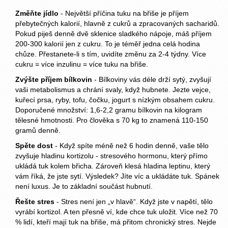
Změňte jídlo
- Největší příčina tuku na břiše je příjem
přebytečných kalorií, hlavně z cukrů a zpracovaných sacharidů.
Pokud piješ denně dvě sklenice sladkého nápoje, máš příjem
200-300 kalorií jen z cukru. To je téměř jedna celá hodina
chůze. Přestanete-li s tím, uvidíte změnu za 2-4 týdny. Více
cukru = více inzulinu = více tuku na břiše.
Zvýšte příjem bílkovin
- Bílkoviny vás déle drží sytý, zvyšují
vaši metabolismus a chrání svaly, když hubnete. Jezte vejce,
kuřecí prsa, ryby, tofu, čočku, jogurt s nízkým obsahem cukru.
Doporučené množství: 1,6-2,2 gramu bílkovin na kilogram
tělesné hmotnosti. Pro člověka s 70 kg to znamená 110-150
gramů denně.
Spěte dost
- Když spíte méně než 6 hodin denně, vaše tělo
zvyšuje hladinu kortizolu - stresového hormonu, který přímo
ukládá tuk kolem břicha. Zároveň klesá hladina leptinu, který
vám říká, že jste sytí. Výsledek? Jíte víc a ukládáte tuk. Spánek
není luxus. Je to základní součást hubnutí.
Řešte stres
- Stres není jen „v hlavě“. Když jste v napětí, tělo
vyrábí kortizol. A ten přesně ví, kde chce tuk uložit. Více než 70
% lidí, kteří mají tuk na břiše, má přitom chronický stres. Nejde