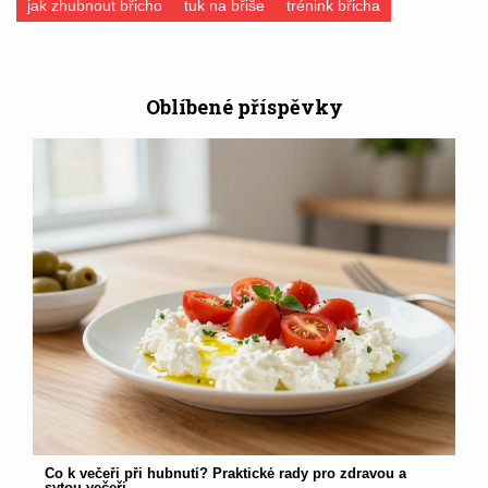
jak zhubnout břicho
tuk na břiše
trénink břicha
Oblíbené příspěvky
Co k večeři při hubnutí? Praktické rady pro zdravou a
sytou večeři