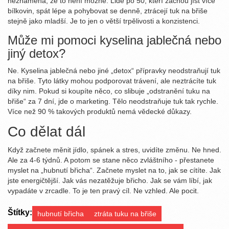
neznamená, že to není možné. Lidé po 50, kteří začnou jíst více
bílkovin, spát lépe a pohybovat se denně, ztrácejí tuk na břiše
stejně jako mladší. Je to jen o větší trpělivosti a konzistenci.
Může mi pomoci kyselina jablečná nebo
jiný detox?
Ne. Kyselina jablečná nebo jiné „detox“ přípravky neodstraňují tuk
na břiše. Tyto látky mohou podporovat trávení, ale neztrácíte tuk
díky nim. Pokud si koupíte něco, co slibuje „odstranění tuku na
břiše“ za 7 dní, jde o marketing. Tělo neodstraňuje tuk tak rychle.
Více než 90 % takových produktů nemá vědecké důkazy.
Co dělat dál
Když začnete měnit jídlo, spánek a stres, uvidíte změnu. Ne hned.
Ale za 4-6 týdnů. A potom se stane něco zvláštního - přestanete
myslet na „hubnutí břicha“. Začnete myslet na to, jak se cítíte. Jak
jste energičtější. Jak vás nezatěžuje břicho. Jak se vám líbí, jak
vypadáte v zrcadle. To je ten pravý cíl. Ne vzhled. Ale pocit.
Štítky:
hubnutí břicha
ztráta tuku na břiše