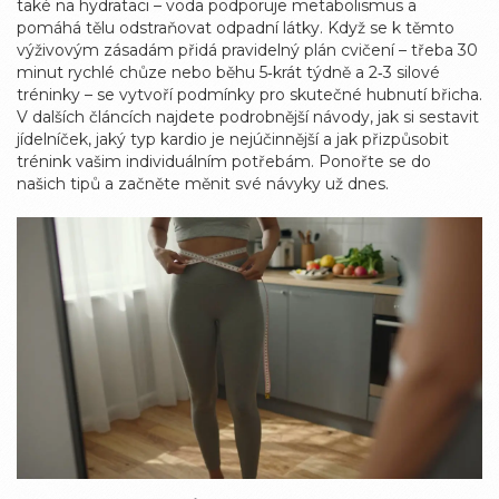
také na hydrataci – voda podporuje metabolismus a
pomáhá tělu odstraňovat odpadní látky. Když se k těmto
výživovým zásadám přidá pravidelný plán cvičení – třeba 30
minut rychlé chůze nebo běhu 5‑krát týdně a 2‑3 silové
tréninky – se vytvoří podmínky pro skutečné hubnutí břicha.
V dalších článcích najdete podrobnější návody, jak si sestavit
jídelníček, jaký typ kardio je nejúčinnější a jak přizpůsobit
trénink vašim individuálním potřebám. Ponořte se do
našich tipů a začněte měnit své návyky už dnes.