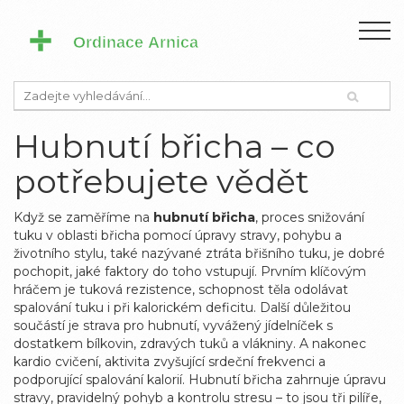
Hubnutí břicha – co
potřebujete vědět
Když se zaměříme na
hubnutí břicha
,
proces snižování
tuku v oblasti břicha pomocí úpravy stravy, pohybu a
životního stylu
, také nazývané
ztráta břišního tuku
, je dobré
pochopit, jaké faktory do toho vstupují. Prvním klíčovým
hráčem je
tuková rezistence
,
schopnost těla odolávat
spalování tuku i při kalorickém deficitu
. Další důležitou
součástí je
strava pro hubnutí
,
vyvážený jídelníček s
dostatkem bílkovin, zdravých tuků a vlákniny
. A nakonec
kardio cvičení
,
aktivita zvyšující srdeční frekvenci a
podporující spalování kalorií
. Hubnutí břicha zahrnuje úpravu
stravy, pravidelný pohyb a kontrolu stresu – to jsou tři pilíře,