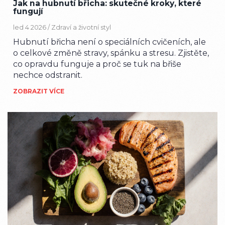
Jak na hubnutí břicha: skutečné kroky, které
fungují
led 4 2026 /
Zdraví a životní styl
Hubnutí břicha není o speciálních cvičeních, ale
o celkové změně stravy, spánku a stresu. Zjistěte,
co opravdu funguje a proč se tuk na břiše
nechce odstranit.
ZOBRAZIT VÍCE