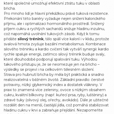
které společně umožňují efektivní ztrátu tuku v oblasti
břicha.
Pro mnoho lidí je hlavní překážkou právě tuková rezistence.
Překonání této bariéry vyžaduje nejen snížení kalorického
příjmu, ale i optimalizaci hormonálního prostředí. Snížený
příjem cukru a rychlých sacharidů snižuje hladinu inzulinu,
což napomáhá uvolnění tukových zásob. Když k tomu
přidáte
silový trénink
, tělo spálí více kalorií i v klidu, protože
svalová hmota zvyšuje bazální metabolismus. Kombinace
silového tréninku a kardio cvičení tak vytváří synergii: kardio
rychle spaluje energii, zatímco silový trénink buduje svaly,
které dlouhodobě podporují spalování tuku. Výhodou
takového přístupu je, že se neomezuje jen na břicho –
výsledky se projeví i na celkovém tělesném složení.
Strava pro hubnutí břicha by měla být praktická a snadno
realizovatelná v běžném životě. Základní pravidlo: čerstvé
potraviny, nízký glykemický index a dostatek vlákniny. V
praxi to znamená více zeleniny, ovoce s nízkým obsahem
cukru, kvalitní bílkoviny (např. kuřecí prsa, ryby, luštěniny) a
zdravé tuky (olivový olej, ořechy, avokádo). Dále je užitečné
rozdělit den na menší, častější jídla, což pomáhá stabilizovat
hladinu cukru v krvi a zabraňuje přejídání. Nezapomeňte