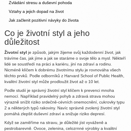
Zvládání stresu a duševní pohoda
Vztahy a jejich dopad na život
Jak začlenit pozitivní návyky do života
Co je životní styl a jeho
důležitost
Životní styl
je způsob, jakým žijeme svůj každodenní život, jak
trávíme čas, jak jíme a jak se staráme o svoje tělo a mysl. Někteří
lidé se soustředí na práci a kariéru, jiní na zdraví a rodinu.
Nicméně klíčem k dobrému životnímu stylu je rovnováha všech
těchto prvků. Podle odborníků z Harvard School of Public Health,
kvalitní životní styl může prodloužit život až o 10 let.
Podle studií je správný životní styl klíčem k prevenci mnoha
nemocí. Například pravidelný pohyb a zdravá strava mohou
výrazně snížit riziko srdečně-cévních onemocnění, cukrovky typu
2 a některých typů rakoviny. Navíc správně zvolený životní styl
pomáhá zlepšit duševní zdraví a snižuje riziko depresí.
Když se zaměříme na stravu, je důležité jíst vyváženě a
pestrobarevně. Ovoce, zelenina, celozrnné výrobky a kvalitní