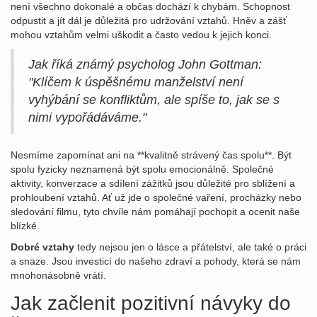
není všechno dokonalé a občas dochází k chybám. Schopnost
odpustit a jít dál je důležitá pro udržování vztahů. Hněv a zášť
mohou vztahům velmi uškodit a často vedou k jejich konci.
Jak říká známý psycholog John Gottman:
"Klíčem k úspěšnému manželství není
vyhýbání se konfliktům, ale spíše to, jak se s
nimi vypořádáváme."
Nesmíme zapomínat ani na **kvalitně strávený čas spolu**. Být
spolu fyzicky neznamená být spolu emocionálně. Společné
aktivity, konverzace a sdílení zážitků jsou důležité pro sblížení a
prohloubení vztahů. Ať už jde o společné vaření, procházky nebo
sledování filmu, tyto chvíle nám pomáhají pochopit a ocenit naše
blízké.
Dobré vztahy
tedy nejsou jen o lásce a přátelství, ale také o práci
a snaze. Jsou investicí do našeho zdraví a pohody, která se nám
mnohonásobně vrátí.
Jak začlenit pozitivní návyky do