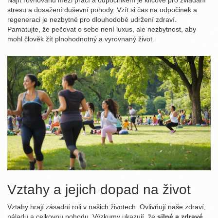
Najít rovnováhu mezi prací a odpočinkem je klíčové pro zvládání
stresu a dosažení duševní pohody. Vzít si čas na odpočinek a
regeneraci je nezbytné pro dlouhodobé udržení zdraví.
Pamatujte, že pečovat o sebe není luxus, ale nezbytnost, aby
mohl člověk žít plnohodnotný a vyrovnaný život.
Vztahy a jejich dopad na život
Vztahy hrají zásadní roli v našich životech. Ovlivňují naše zdraví,
náladu a celkovou pohodu. Výzkumy ukazují, že
silné a zdravé