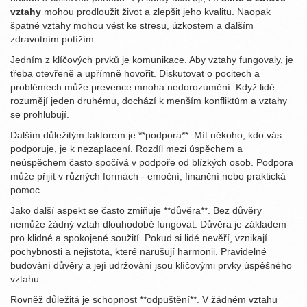
vztahy
mohou prodloužit život a zlepšit jeho kvalitu. Naopak
špatné vztahy mohou vést ke stresu, úzkostem a dalším
zdravotním potížím.
Jedním z klíčových prvků je komunikace. Aby vztahy fungovaly, je
třeba otevřeně a upřímně hovořit. Diskutovat o pocitech a
problémech může prevence mnoha nedorozumění. Když lidé
rozumějí jeden druhému, dochází k menším konfliktům a vztahy
se prohlubují.
Dalším důležitým faktorem je **podpora**. Mít někoho, kdo vás
podporuje, je k nezaplacení. Rozdíl mezi úspěchem a
neúspěchem často spočívá v podpoře od blízkých osob. Podpora
může přijít v různých formách - emoční, finanční nebo praktická
pomoc.
Jako další aspekt se často zmiňuje **důvěra**. Bez důvěry
nemůže žádný vztah dlouhodobě fungovat. Důvěra je základem
pro klidné a spokojené soužití. Pokud si lidé nevěří, vznikají
pochybnosti a nejistota, které narušují harmonii. Pravidelné
budování důvěry a její udržování jsou klíčovými prvky úspěšného
vztahu.
Rovněž důležitá je schopnost **odpuštění**. V žádném vztahu