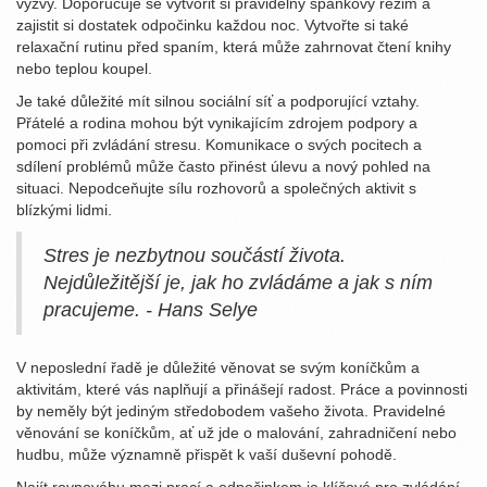
výzvy. Doporučuje se vytvořit si pravidelný spánkový režim a
zajistit si dostatek odpočinku každou noc. Vytvořte si také
relaxační rutinu před spaním, která může zahrnovat čtení knihy
nebo teplou koupel.
Je také důležité mít silnou sociální síť a podporující vztahy.
Přátelé a rodina mohou být vynikajícím zdrojem podpory a
pomoci při zvládání stresu. Komunikace o svých pocitech a
sdílení problémů může často přinést úlevu a nový pohled na
situaci. Nepodceňujte sílu rozhovorů a společných aktivit s
blízkými lidmi.
Stres je nezbytnou součástí života.
Nejdůležitější je, jak ho zvládáme a jak s ním
pracujeme. - Hans Selye
V neposlední řadě je důležité věnovat se svým koníčkům a
aktivitám, které vás naplňují a přinášejí radost. Práce a povinnosti
by neměly být jediným středobodem vašeho života. Pravidelné
věnování se koníčkům, ať už jde o malování, zahradničení nebo
hudbu, může významně přispět k vaší duševní pohodě.