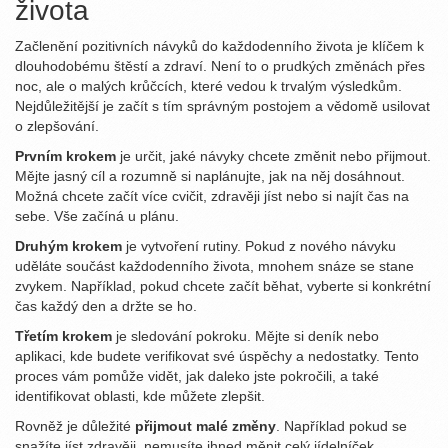
života
Začlenění pozitivních návyků do každodenního života je klíčem k
dlouhodobému štěstí a zdraví. Není to o prudkých změnách přes
noc, ale o malých krůčcích, které vedou k trvalým výsledkům.
Nejdůležitější je začít s tím správným postojem a vědomě usilovat
o zlepšování.
Prvním krokem
je určit, jaké návyky chcete změnit nebo přijmout.
Mějte jasný cíl a rozumně si naplánujte, jak na něj dosáhnout.
Možná chcete začít více cvičit, zdravěji jíst nebo si najít čas na
sebe. Vše začíná u plánu.
Druhým krokem
je vytvoření rutiny. Pokud z nového návyku
uděláte součást každodenního života, mnohem snáze se stane
zvykem. Například, pokud chcete začít běhat, vyberte si konkrétní
čas každý den a držte se ho.
Třetím krokem
je sledování pokroku. Mějte si deník nebo
aplikaci, kde budete verifikovat své úspěchy a nedostatky. Tento
proces vám pomůže vidět, jak daleko jste pokročili, a také
identifikovat oblasti, kde můžete zlepšit.
Rovněž je důležité
přijmout malé změny
. Například pokud se
snažíte jíst zdravěji, nemusíte ihned měnit celý jídelníček.