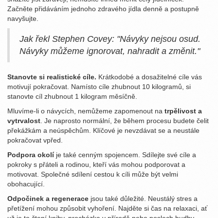
Začněte přidáváním jednoho zdravého jídla denně a postupně
navyšujte.
Jak řekl Stephen Covey: "Návyky nejsou osud.
Návyky můžeme ignorovat, nahradit a změnit."
Stanovte si realistické cíle.
Krátkodobé a dosažitelné cíle vás
motivují pokračovat. Namísto cíle zhubnout 10 kilogramů, si
stanovte cíl zhubnout 1 kilogram měsíčně.
Mluvíme-li o návycích, nemůžeme zapomenout na
trpělivost a
vytrvalost
. Je naprosto normální, že během procesu budete čelit
překážkám a neúspěchům. Klíčové je nevzdávat se a neustále
pokračovat vpřed.
Podpora okolí
je také cenným spojencem. Sdílejte své cíle a
pokroky s přáteli a rodinou, kteří vás mohou podporovat a
motivovat. Společné sdílení cestou k cíli může být velmi
obohacující.
Odpočinek a regenerace
jsou také důležité. Neustálý stres a
přetížení mohou způsobit vyhoření. Najděte si čas na relaxaci, ať