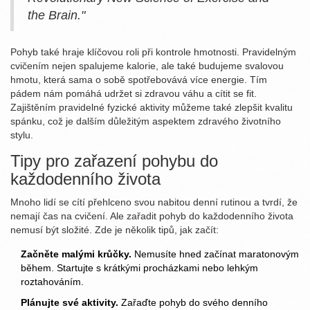
the Brain."
Pohyb také hraje klíčovou roli při kontrole hmotnosti. Pravidelným
cvičením nejen spalujeme kalorie, ale také budujeme svalovou
hmotu, která sama o sobě spotřebovává více energie. Tím
pádem nám pomáhá udržet si zdravou váhu a cítit se fit.
Zajištěním pravidelné fyzické aktivity můžeme také zlepšit kvalitu
spánku, což je dalším důležitým aspektem zdravého životního
stylu.
Tipy pro zařazení pohybu do
každodenního života
Mnoho lidí se cítí přehlceno svou nabitou denní rutinou a tvrdí, že
nemají čas na cvičení. Ale zařadit pohyb do každodenního života
nemusí být složité. Zde je několik tipů, jak začít:
Začněte malými krůčky.
Nemusíte hned začínat maratonovým
během. Startujte s krátkými procházkami nebo lehkým
roztahováním.
Plánujte své aktivity.
Zařaďte pohyb do svého denního