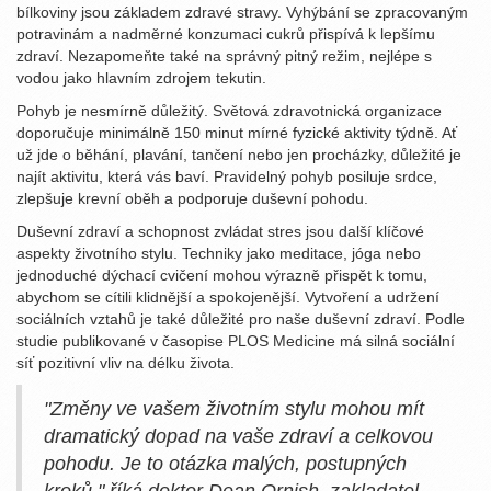
bílkoviny jsou základem zdravé stravy. Vyhýbání se zpracovaným
potravinám a nadměrné konzumaci cukrů přispívá k lepšímu
zdraví. Nezapomeňte také na správný pitný režim, nejlépe s
vodou jako hlavním zdrojem tekutin.
Pohyb je nesmírně důležitý. Světová zdravotnická organizace
doporučuje minimálně 150 minut mírné fyzické aktivity týdně. Ať
už jde o běhání, plavání, tančení nebo jen procházky, důležité je
najít aktivitu, která vás baví. Pravidelný pohyb posiluje srdce,
zlepšuje krevní oběh a podporuje duševní pohodu.
Duševní zdraví a schopnost zvládat stres jsou další klíčové
aspekty životního stylu. Techniky jako meditace, jóga nebo
jednoduché dýchací cvičení mohou výrazně přispět k tomu,
abychom se cítili klidnější a spokojenější. Vytvoření a udržení
sociálních vztahů je také důležité pro naše duševní zdraví. Podle
studie publikované v časopise PLOS Medicine má silná sociální
síť pozitivní vliv na délku života.
"Změny ve vašem životním stylu mohou mít
dramatický dopad na vaše zdraví a celkovou
pohodu. Je to otázka malých, postupných