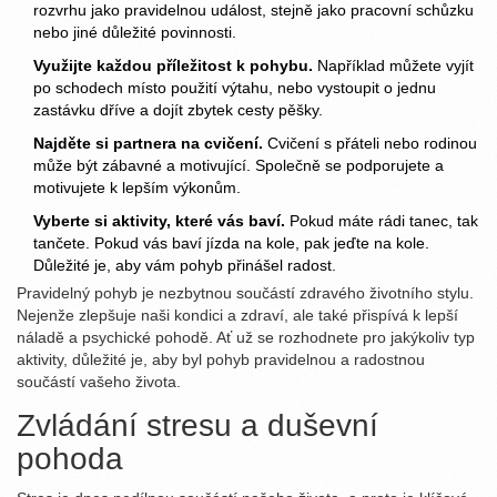
rozvrhu jako pravidelnou událost, stejně jako pracovní schůzku
nebo jiné důležité povinnosti.
Využijte každou příležitost k pohybu.
Například můžete vyjít
po schodech místo použití výtahu, nebo vystoupit o jednu
zastávku dříve a dojít zbytek cesty pěšky.
Najděte si partnera na cvičení.
Cvičení s přáteli nebo rodinou
může být zábavné a motivující. Společně se podporujete a
motivujete k lepším výkonům.
Vyberte si aktivity, které vás baví.
Pokud máte rádi tanec, tak
tančete. Pokud vás baví jízda na kole, pak jeďte na kole.
Důležité je, aby vám pohyb přinášel radost.
Pravidelný pohyb je nezbytnou součástí zdravého životního stylu.
Nejenže zlepšuje naši kondici a zdraví, ale také přispívá k lepší
náladě a psychické pohodě. Ať už se rozhodnete pro jakýkoliv typ
aktivity, důležité je, aby byl pohyb pravidelnou a radostnou
součástí vašeho života.
Zvládání stresu a duševní
pohoda