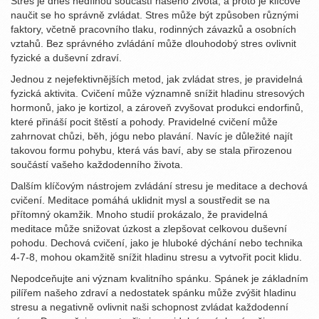
Stres je dnes nedílnou součástí našeho života, a proto je klíčové
naučit se ho správně zvládat. Stres může být způsoben různými
faktory, včetně pracovního tlaku, rodinných závazků a osobních
vztahů. Bez správného zvládání může dlouhodobý stres ovlivnit
fyzické a duševní zdraví.
Jednou z nejefektivnějších metod, jak zvládat stres, je pravidelná
fyzická aktivita. Cvičení může významně snížit hladinu stresových
hormonů, jako je kortizol, a zároveň zvyšovat produkci endorfinů,
které přináší pocit štěstí a pohody. Pravidelné cvičení může
zahrnovat chůzi, běh, jógu nebo plavání. Navíc je důležité najít
takovou formu pohybu, která vás baví, aby se stala přirozenou
součástí vašeho každodenního života.
Dalším klíčovým nástrojem zvládání stresu je meditace a dechová
cvičení. Meditace pomáhá uklidnit mysl a soustředit se na
přítomný okamžik. Mnoho studií prokázalo, že pravidelná
meditace může snižovat úzkost a zlepšovat celkovou duševní
pohodu. Dechová cvičení, jako je hluboké dýchání nebo technika
4-7-8, mohou okamžitě snížit hladinu stresu a vytvořit pocit klidu.
Nepodceňujte ani význam kvalitního spánku. Spánek je základním
pilířem našeho zdraví a nedostatek spánku může zvýšit hladinu
stresu a negativně ovlivnit naši schopnost zvládat každodenní