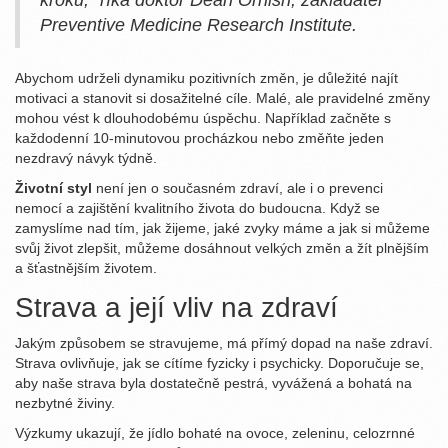
kroků," říká doktor Dean Ornish, zakladatel
Preventive Medicine Research Institute.
Abychom udrželi dynamiku pozitivních změn, je důležité najít
motivaci a stanovit si dosažitelné cíle. Malé, ale pravidelné změny
mohou vést k dlouhodobému úspěchu. Například začněte s
každodenní 10-minutovou procházkou nebo změňte jeden
nezdravý návyk týdně.
Životní styl
není jen o současném zdraví, ale i o prevenci
nemocí a zajištění kvalitního života do budoucna. Když se
zamyslíme nad tím, jak žijeme, jaké zvyky máme a jak si můžeme
svůj život zlepšit, můžeme dosáhnout velkých změn a žít plnějším
a šťastnějším životem.
Strava a její vliv na zdraví
Jakým způsobem se stravujeme, má přímý dopad na naše zdraví.
Strava ovlivňuje, jak se cítíme fyzicky i psychicky. Doporučuje se,
aby naše strava byla dostatečně pestrá, vyvážená a bohatá na
nezbytné živiny.
Výzkumy ukazují, že jídlo bohaté na ovoce, zeleninu, celozrnné