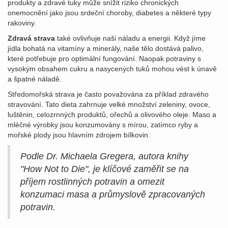
produkty a zdravé tuky může snížit riziko chronických
onemocnění jako jsou srdeční choroby, diabetes a některé typy
rakoviny.
Zdravá strava
také ovlivňuje naši náladu a energii. Když jíme
jídla bohatá na vitamíny a minerály, naše tělo dostává palivo,
které potřebuje pro optimální fungování. Naopak potraviny s
vysokým obsahem cukru a nasycených tuků mohou vést k únavě
a špatné náladě.
Středomořská strava je často považována za příklad zdravého
stravování. Tato dieta zahrnuje velké množství zeleniny, ovoce,
luštěnin, celozrnných produktů, ořechů a olivového oleje. Maso a
mléčné výrobky jsou konzumovány s mírou, zatímco ryby a
mořské plody jsou hlavním zdrojem bílkovin.
Podle Dr. Michaela Gregera, autora knihy
"How Not to Die", je klíčové zaměřit se na
příjem rostlinných potravin a omezit
konzumaci masa a průmyslově zpracovaných
potravin.