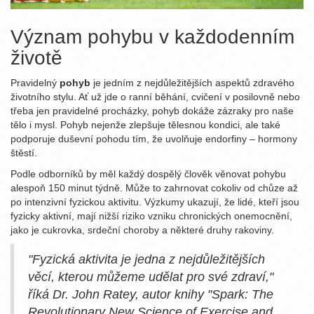
Význam pohybu v každodenním
životě
Pravidelný
pohyb
je jedním z nejdůležitějších aspektů zdravého
životního stylu. Ať už jde o ranní běhání, cvičení v posilovně nebo
třeba jen pravidelné procházky, pohyb dokáže zázraky pro naše
tělo i mysl. Pohyb nejenže zlepšuje tělesnou kondici, ale také
podporuje duševní pohodu tím, že uvolňuje endorfiny – hormony
štěstí.
Podle odborníků by měl každý dospělý člověk věnovat pohybu
alespoň 150 minut týdně. Může to zahrnovat cokoliv od chůze až
po intenzivní fyzickou aktivitu. Výzkumy ukazují, že lidé, kteří jsou
fyzicky aktivní, mají nižší riziko vzniku chronických onemocnění,
jako je cukrovka, srdeční choroby a některé druhy rakoviny.
"Fyzická aktivita je jedna z nejdůležitějších
věcí, kterou můžeme udělat pro své zdraví,"
říká Dr. John Ratey, autor knihy "Spark: The
Revolutionary New Science of Exercise and