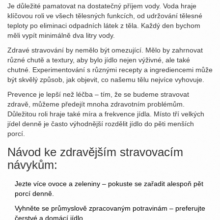
Je důležité pamatovat na dostatečný příjem vody. Voda hraje
klíčovou roli ve všech tělesných funkcích, od udržování tělesné
teploty po eliminaci odpadních látek z těla. Každý den bychom
měli vypít minimálně dva litry vody.
Zdravé stravování by nemělo být omezující. Mělo by zahrnovat
různé chutě a textury, aby bylo jídlo nejen výživné, ale také
chutné. Experimentování s různými recepty a ingrediencemi může
být skvělý způsob, jak objevit, co našemu tělu nejvíce vyhovuje.
Prevence je lepší než léčba – tím, že se budeme stravovat
zdravě, můžeme předejít mnoha zdravotním problémům.
Důležitou roli hraje také míra a frekvence jídla. Místo tří velkých
jídel denně je často výhodnější rozdělit jídlo do pěti menších
porcí.
Návod ke zdravějším stravovacím
návykům:
Jezte více ovoce a zeleniny – pokuste se zařadit alespoň pět
porcí denně.
Vyhněte se průmyslově zpracovaným potravinám – preferujte
čerstvé a domácí jídlo.