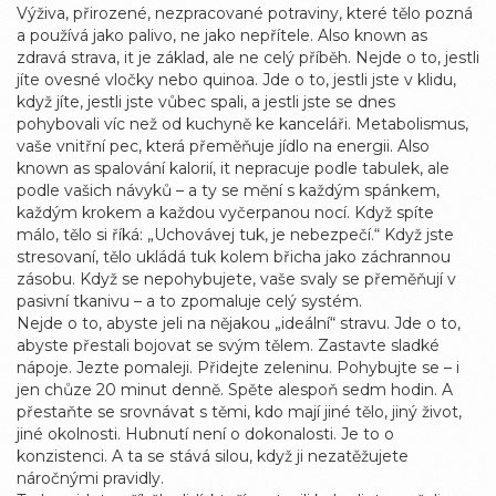
Výživa
,
přirozené, nezpracované potraviny, které tělo pozná
a používá jako palivo, ne jako nepřítele
. Also known as
zdravá strava
, it
je základ, ale ne celý příběh
.
Nejde o to, jestli
jíte ovesné vločky nebo quinoa. Jde o to, jestli jste v klidu,
když jíte, jestli jste vůbec spali, a jestli jste se dnes
pohybovali víc než od kuchyně ke kanceláři.
Metabolismus
,
vaše vnitřní pec, která přeměňuje jídlo na energii
. Also
known as
spalování kalorií
, it
nepracuje podle tabulek, ale
podle vašich návyků – a ty se mění s každým spánkem,
každým krokem a každou vyčerpanou nocí
.
Když spíte
málo, tělo si říká: „Uchovávej tuk, je nebezpečí.“ Když jste
stresovaní, tělo ukládá tuk kolem břicha jako záchrannou
zásobu. Když se nepohybujete, vaše svaly se přeměňují v
pasivní tkanivu – a to zpomaluje celý systém.
Nejde o to, abyste jeli na nějakou „ideální“ stravu. Jde o to,
abyste přestali bojovat se svým tělem. Zastavte sladké
nápoje. Jezte pomaleji. Přidejte zeleninu. Pohybujte se – i
jen chůze 20 minut denně. Spěte alespoň sedm hodin. A
přestaňte se srovnávat s těmi, kdo mají jiné tělo, jiný život,
jiné okolnosti. Hubnutí není o dokonalosti. Je to o
konzistenci. A ta se stává silou, když ji nezatěžujete
náročnými pravidly.