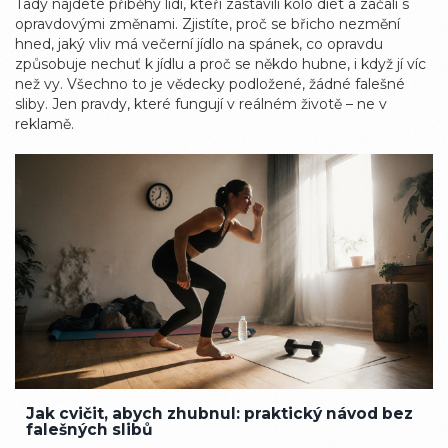
Tady najdete příběhy lidí, kteří zastavili kolo diet a začali s
opravdovými změnami. Zjistíte, proč se břicho nezmění
hned, jaký vliv má večerní jídlo na spánek, co opravdu
způsobuje nechuť k jídlu a proč se někdo hubne, i když jí víc
než vy. Všechno to je vědecky podložené, žádné falešné
sliby. Jen pravdy, které fungují v reálném životě – ne v
reklamě.
Jak cvičit, abych zhubnul: praktický návod bez
falešných slibů