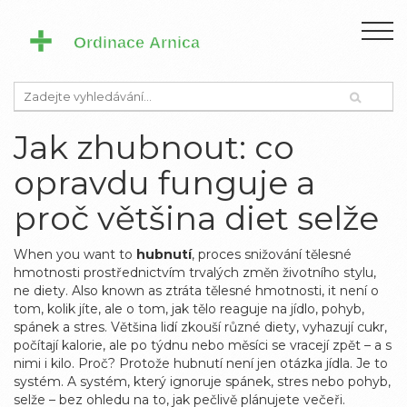
Jak zhubnout: co
opravdu funguje a
proč většina diet selže
When you want to
hubnutí
,
proces snižování tělesné
hmotnosti prostřednictvím trvalých změn životního stylu,
ne diety
. Also known as
ztráta tělesné hmotnosti
, it
není o
tom, kolik jíte, ale o tom, jak tělo reaguje na jídlo, pohyb,
spánek a stres
.
Většina lidí zkouší různé diety, vyhazují cukr,
počítají kalorie, ale po týdnu nebo měsíci se vracejí zpět – a s
nimi i kilo. Proč? Protože hubnutí není jen otázka jídla. Je to
systém. A systém, který ignoruje spánek, stres nebo pohyb,
selže – bez ohledu na to, jak pečlivě plánujete večeři.