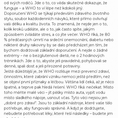
od svých rodičů. Jde o to, co věda skutečně dokazuje, že
funguje – a WHO to ví lépe než kdokoli jiný.
Doporučení WHO se týkají především
zdravého životního
stylu
,
soubor každodenních návyků, které přímo ovlivňují
vaši délku a kvalitu života
. To znamená, že nejde jen o to,
kolik kroků uděláte, ale o to, jak často spíte, jakým
způsobem zvládáte stres, a co jíte večer. WHO říká, že 80
% předčasných úmrtí na srdeční onemocnění, diabetu nebo
některé druhy rakoviny by se dalo předcházet jen tím, že
bychom dodržovali základní doporučení. A nejde o žádné
extrémy – ne o bezglutenové dietě, ne o 2 hodinových
tréninkách. Jde o to, abyste jeli pravidelně, pohybovali se
denně, spali dost a jeli přirozené potraviny.
Ještě důležitější je, že WHO rozlišuje mezi
prevencí zdraví
,
činnostmi, které zabrání vzniku nemoci ještě předtím, než
se objeví první příznaky
a léčbou. Většina lidí čeká, až je něco
špatně, a teprve pak hledá řešení. WHO říká: nečekat. Místo
toho měňte malé věci – jít pěšky místo auta, vypít vodu
místo sladkého nápoje, usnout včas. Tyto věci nejsou jen
„dobré pro zdraví“. Jsou to základní nástroje, které vaše tělo
potřebuje, aby fungovalo správně. A když je dodržujete,
nebudete potřebovat léky, které řeší následky – budete jim