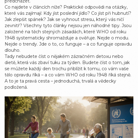
předcházet.
Co najdete v článcích níže? Praktické odpovědi na otázky,
které vás zajímají: Kdy jíst poslední jídlo? Co jíst při hubnutí?
Jak zlepšit spánek? Jak se vyhnout stresu, který vás ničí
zevnitř? Všechny tyto články nejsou jen náhodné tipy. Jsou
založené na těch stejných zásadách, které WHO od roku
1948 systematicky shromažďuje a ověřuje. Nejde o modu.
Nejde o trendy. Jde o to, co funguje – a co funguje opravdu
dlouho.
Tady nebudete číst o nějakém zázračném detoxu nebo
dietě, která vás zbaví tuku za týden. Budete číst o tom, jak
se můžete každý den trochu přiblížit k tomu, co vám vaše
tělo opravdu říká – a co vám WHO od roku 1948 říká stejně.
A to je ta pravá cesta – jednoduchá, trvalá a vědecky
podložená.