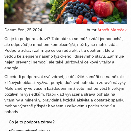
Datum
čen, 25 2024
Autor
Arnošt Mareček
Co je to podpora zdraví? Tato otázka se může zdát jednoduchá,
ale odpověď je mnohem komplexnější, než by se mohlo zdát.
Podpora zdraví zahrnuje celou řadu aktivit a opatření, která
vedou ke zlepšení našeho fyzického i duševního stavu. Zahrnuje
nejen prevenci nemocí, ale také udržování celkové vitality a
energie.
Chcete-li podporovat své zdraví, je důležité zaměřit se na několik
klíčových oblastí: výživa, pohyb, duševní pohoda a zdravé návyky.
Malé změny ve vašem každodenním životě mohou vést k velkým
pozitivním výsledkům. Například vyvážená strava bohatá na
vitamíny a minerály, pravidelná fyzická aktivita a dostatek spánku
mohou výrazně přispět k vašemu celkovému pocitu zdraví a
pohody.
Co je to podpora zdraví?
Význam zdravé stravy