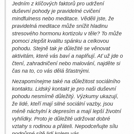
Jedním z klíčových faktorů pro udržení
duševní pohody je pravidelné cvičení
mindfulness nebo meditace. Věděli jste, že
pravidelná meditace může snížit hladinu
stresového hormonu kortizolu v těle? To může
pomoci zlepšit kvalitu spánku a celkovou
pohodu. Stejně tak je důležité se věnovat
aktivitám, které vás baví a naplňují. Ať už jde o
čtení, zahradničení nebo malování, najděte si
čas na to, co vás dělá šťastnými.
Nezapomínejme také na důležitost sociálního
kontaktu. Lidský kontakt je pro naši duševní
pohodu nesmírně důležitý. Výzkumy ukazují,
že lidé, kteří mají silné sociální vazby, jsou
méně náchylní k depresím a mají lepší životní
vyhlídky. Proto je důležité udržovat dobré
vztahy s rodinou a přáteli. Nepodceňujte sílu
podpůrné sítě lidí kolem vás.