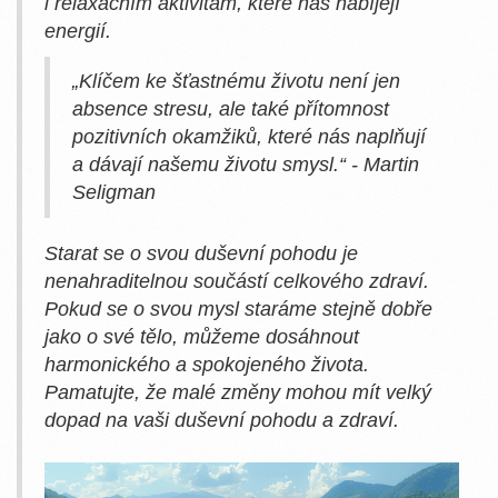
i relaxačním aktivitám, které nás nabíjejí
energií.
„Klíčem ke šťastnému životu není jen
absence stresu, ale také přítomnost
pozitivních okamžiků, které nás naplňují
a dávají našemu životu smysl.“ - Martin
Seligman
Starat se o svou duševní pohodu je
nenahraditelnou součástí celkového zdraví.
Pokud se o svou mysl staráme stejně dobře
jako o své tělo, můžeme dosáhnout
harmonického a spokojeného života.
Pamatujte, že malé změny mohou mít velký
dopad na vaši duševní pohodu a zdraví.