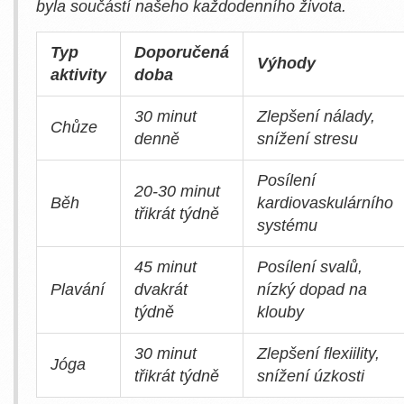
byla součástí našeho každodenního života.
Typ
Doporučená
Výhody
aktivity
doba
30 minut
Zlepšení nálady,
Chůze
denně
snížení stresu
Posílení
20-30 minut
Běh
kardiovaskulárního
třikrát týdně
systému
45 minut
Posílení svalů,
Plavání
dvakrát
nízký dopad na
týdně
klouby
30 minut
Zlepšení flexiility,
Jóga
třikrát týdně
snížení úzkosti