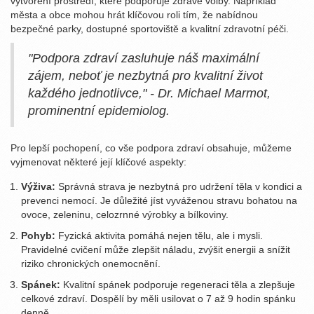
vytvoření prostředí, které podporuje zdravé volby. Například
města a obce mohou hrát klíčovou roli tím, že nabídnou
bezpečné parky, dostupné sportoviště a kvalitní zdravotní péči.
"Podpora zdraví zasluhuje náš maximální
zájem, neboť je nezbytná pro kvalitní život
každého jednotlivce," - Dr. Michael Marmot,
prominentní epidemiolog.
Pro lepší pochopení, co vše podpora zdraví obsahuje, můžeme
vyjmenovat některé její klíčové aspekty:
Výživa:
Správná strava je nezbytná pro udržení těla v kondici a
prevenci nemocí. Je důležité jíst vyváženou stravu bohatou na
ovoce, zeleninu, celozrnné výrobky a bílkoviny.
Pohyb:
Fyzická aktivita pomáhá nejen tělu, ale i mysli.
Pravidelné cvičení může zlepšit náladu, zvýšit energii a snížit
riziko chronických onemocnění.
Spánek:
Kvalitní spánek podporuje regeneraci těla a zlepšuje
celkové zdraví. Dospělí by měli usilovat o 7 až 9 hodin spánku
denně.