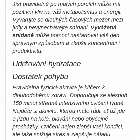
Jíst pravidelně po malých porcích může mít
pozitivní vliv na váš metabolismus a energii.
Vyvarujte se dlouhých časových mezer mezi
jídly a nevynechávejte snídani.
Vyvážená
snídaně
může pomoci nastartovat váš den
správným způsobem a zlepšit koncentraci i
produktivitu.
Udržování hydratace
Dostatek pohybu
Pravidelná fyzická aktivita je klíčem k
dlouhodobému zdraví. Doporučuje se alespoň
150 minut středně intenzivního cvičení týdně.
Najděte si aktivitu, kterou máte rádi, ať už jde
o jízdu na kole, plavání nebo obyčejné
procházky. Cvičení nejen zlepší vaši kondici,
ale také snižuje stres a zlepšuje náladu.