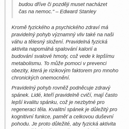
budou dříve či později muset nacházet
čas na nemoc." – Edward Stanley
Kromě fyzického a psychického zdraví má
pravidelný pohyb významný vliv také na naši
váhu a tělesný složení. Pravidelná fyzická
aktivita napomáhá spalování kalorií a
budování svalové hmoty, což vede k lepšímu
metabolismu. To může pomoci v prevenci
obezity, která je rizikovým faktorem pro mnoho
chronických onemocnění.
Pravidelný pohyb rovněž podněcuje zdravý
spánek. Lidé, kteří pravidelně cvičí, mají často
lepší kvalitu spánku, což je nezbytné pro
regeneraci těla. Kvalitní spánek je důležitý pro
kognitivní funkce, paměť a celkovou duševní
pohodu. Je proto důležité, aby fyzická aktivita