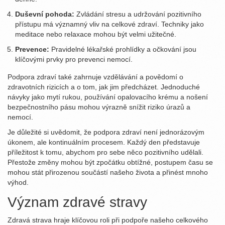
Duševní pohoda:
Zvládání stresu a udržování pozitivního
přístupu má významný vliv na celkové zdraví. Techniky jako
meditace nebo relaxace mohou být velmi užitečné.
Prevence:
Pravidelné lékařské prohlídky a očkování jsou
klíčovými prvky pro prevenci nemocí.
Podpora zdraví také zahrnuje vzdělávání a povědomí o
zdravotních rizicích a o tom, jak jim předcházet. Jednoduché
návyky jako mytí rukou, používání opalovacího krému a nošení
bezpečnostního pásu mohou výrazně snížit riziko úrazů a
nemocí.
Je důležité si uvědomit, že podpora zdraví není jednorázovým
úkonem, ale kontinuálním procesem. Každý den představuje
příležitost k tomu, abychom pro sebe něco pozitivního udělali.
Přestože změny mohou být zpočátku obtížné, postupem času se
mohou stát přirozenou součástí našeho života a přinést mnoho
výhod.
Význam zdravé stravy
Zdravá strava hraje klíčovou roli při podpoře našeho celkového