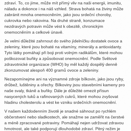
zdraví. To, co jíme, může mít přímý vliv na naši energii, imunitu,
náladu a dokonce i na náš vzhled. Strava bohatá na živiny může
zabránit mnoha onemocněním, jako jsou srdeční choroby,
cukrovka nebo rakovina. Na druhé straně, konzumace
nezdravých potravin může vést k obezitě, chronickým
onemocněním a celkové únavě.
Je velmi důležité zahrnout do svého jídelníčku dostatek ovoce a
zeleniny, které jsou bohaté na vitamíny, minerály a antioxidanty.
Tyto látky pomáhají při boji proti volným radikálům, které mohou
poškozovat buňky a způsobovat onemocnění. Podle Světové
zdravotnické organizace (WHO) by měl každý dospělý denně
zkonzumovat alespoň 400 gramů ovoce a zeleniny.
Nezapomínejme ani na významné zdroje bílkovin, jako jsou ryby,
drůbež, luštěniny a ořechy. Bílkoviny jsou stavebními kameny pro
naše svaly, tkáně a buňky. Dále je důležité omezit přísun
nasycených tuků a rafinovaných cukrů, které mohou zvyšovat
hladinu cholesterolu a vést ke vzniku srdečních onemocnění.
V našem každodenním životě je snadné sáhnout po rychlém
občerstvení nebo sladkostech, ale snažme se zaměřit na čerstvé
a méně zpracované potraviny. Pomáhají nejen udržovat zdravou
hmotnost, ale také podporují dlouhodobé zdraví. Pitný režim je