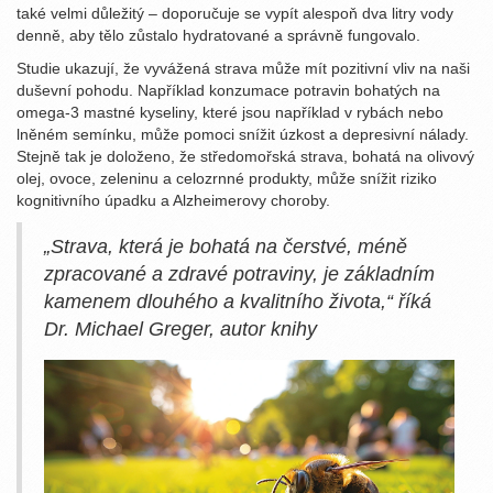
také velmi důležitý – doporučuje se vypít alespoň dva litry vody
denně, aby tělo zůstalo hydratované a správně fungovalo.
Studie ukazují, že vyvážená strava může mít pozitivní vliv na naši
duševní pohodu. Například konzumace potravin bohatých na
omega-3 mastné kyseliny, které jsou například v rybách nebo
lněném semínku, může pomoci snížit úzkost a depresivní nálady.
Stejně tak je doloženo, že středomořská strava, bohatá na olivový
olej, ovoce, zeleninu a celozrnné produkty, může snížit riziko
kognitivního úpadku a Alzheimerovy choroby.
„Strava, která je bohatá na čerstvé, méně
zpracované a zdravé potraviny, je základním
kamenem dlouhého a kvalitního života,“ říká
Dr. Michael Greger, autor knihy