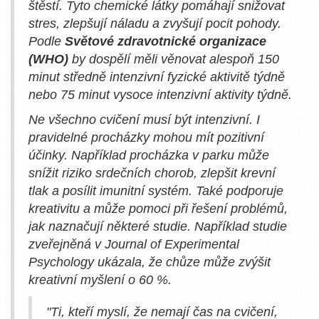
štěstí. Tyto chemické látky pomáhají snižovat
stres, zlepšují náladu a zvyšují pocit pohody.
Podle
Světové zdravotnické organizace
(WHO)
by dospělí měli věnovat alespoň 150
minut středně intenzivní fyzické aktivitě týdně
nebo 75 minut vysoce intenzivní aktivity týdně.
Ne všechno cvičení musí být intenzivní. I
pravidelné procházky mohou mít pozitivní
účinky. Například procházka v parku může
snížit riziko srdečních chorob, zlepšit krevní
tlak a posílit imunitní systém. Také podporuje
kreativitu a může pomoci při řešení problémů,
jak naznačují některé studie. Například studie
zveřejněná v Journal of Experimental
Psychology ukázala, že chůze může zvýšit
kreativní myšlení o 60 %.
"Ti, kteří myslí, že nemají čas na cvičení,