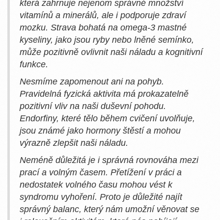
která zahrnuje nejenom správné množství
vitamínů a minerálů, ale i podporuje zdraví
mozku. Strava bohatá na omega-3 mastné
kyseliny, jako jsou ryby nebo lněné semínko,
může pozitivně ovlivnit naši náladu a kognitivní
funkce.
Nesmíme zapomenout ani na pohyb.
Pravidelná fyzická aktivita má prokazatelně
pozitivní vliv na naši duševní pohodu.
Endorfiny, které tělo během cvičení uvolňuje,
jsou známé jako hormony štěstí a mohou
výrazně zlepšit naši náladu.
Neméně důležitá je i správná rovnováha mezi
prací a volným časem. Přetížení v práci a
nedostatek volného času mohou vést k
syndromu vyhoření. Proto je důležité najít
správný balanc, který nám umožní věnovat se