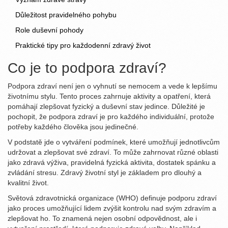
Důležitost pravidelného pohybu
Role duševní pohody
Praktické tipy pro každodenní zdravý život
Co je to podpora zdraví?
Podpora zdraví není jen o vyhnutí se nemocem a vede k lepšímu
životnímu stylu. Tento proces zahrnuje aktivity a opatření, která
pomáhají zlepšovat fyzický a duševní stav jedince. Důležité je
pochopit, že podpora zdraví je pro každého individuální, protože
potřeby každého člověka jsou jedinečné.
V podstatě jde o vytváření podmínek, které umožňují jednotlivcům
udržovat a zlepšovat své zdraví. To může zahrnovat různé oblasti
jako zdravá výživa, pravidelná fyzická aktivita, dostatek spánku a
zvládání stresu. Zdravý životní styl je základem pro dlouhý a
kvalitní život.
Světová zdravotnická organizace (WHO) definuje podporu zdraví
jako proces umožňující lidem zvýšit kontrolu nad svým zdravím a
zlepšovat ho. To znamená nejen osobní odpovědnost, ale i