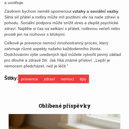
a uvolňuje.
Závěrem bychom neměli opomenout
vztahy a sociální vazby
.
Silná síť přátel a rodiny může mít pozitivní vliv na naše zdraví a
pohodu. Sociální podpora může snížit stres a zlepšit psychické
zdraví. Najděte si čas na setkání s přáteli, rodinnou večeři nebo
prostě jen na rozhovor s blízkými.
Celkově je prevence nemocí mnohostranný proces, který
zahrnuje různé aspekty našeho každodenního života.
Dodržováním výše uvedených tipů můžete vytvořit pevný základ
pro dlouhé a zdravé žití. Jak říká známé přísloví: „Lepší je
nemocem předcházet, než je léčit.“
Štítky:
prevence
zdraví
nemoci
tipy
Oblíbené příspěvky