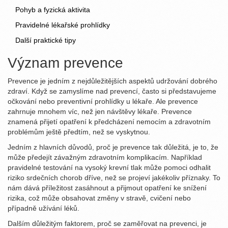
Pohyb a fyzická aktivita
Pravidelné lékařské prohlídky
Další praktické tipy
Význam prevence
Prevence je jedním z nejdůležitějších aspektů udržování dobrého
zdraví. Když se zamyslíme nad prevencí, často si představujeme
očkování nebo preventivní prohlídky u lékaře. Ale prevence
zahrnuje mnohem víc, než jen návštěvy lékaře. Prevence
znamená přijetí opatření k předcházení nemocím a zdravotním
problémům ještě předtím, než se vyskytnou.
Jedním z hlavních důvodů, proč je prevence tak důležitá, je to, že
může předejít závažným zdravotním komplikacím. Například
pravidelné testování na vysoký krevní tlak může pomoci odhalit
riziko srdečních chorob dříve, než se projeví jakékoliv příznaky. To
nám dává příležitost zasáhnout a přijmout opatření ke snížení
rizika, což může obsahovat změny v stravě, cvičení nebo
případně užívání léků.
Dalším důležitým faktorem, proč se zaměřovat na prevenci, je