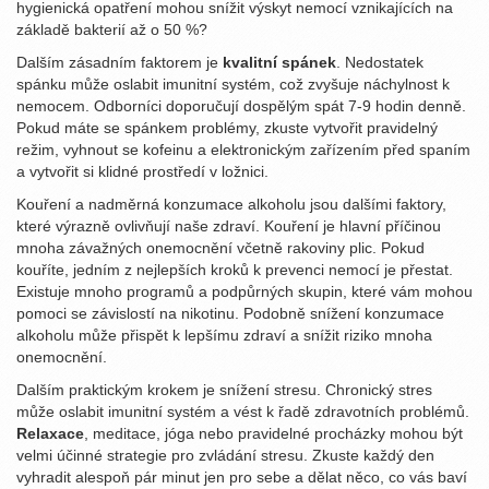
hygienická opatření mohou snížit výskyt nemocí vznikajících na
základě bakterií až o 50 %?
Dalším zásadním faktorem je
kvalitní spánek
. Nedostatek
spánku může oslabit imunitní systém, což zvyšuje náchylnost k
nemocem. Odborníci doporučují dospělým spát 7-9 hodin denně.
Pokud máte se spánkem problémy, zkuste vytvořit pravidelný
režim, vyhnout se kofeinu a elektronickým zařízením před spaním
a vytvořit si klidné prostředí v ložnici.
Kouření a nadměrná konzumace alkoholu jsou dalšími faktory,
které výrazně ovlivňují naše zdraví. Kouření je hlavní příčinou
mnoha závažných onemocnění včetně rakoviny plic. Pokud
kouříte, jedním z nejlepších kroků k prevenci nemocí je přestat.
Existuje mnoho programů a podpůrných skupin, které vám mohou
pomoci se závislostí na nikotinu. Podobně snížení konzumace
alkoholu může přispět k lepšímu zdraví a snížit riziko mnoha
onemocnění.
Dalším praktickým krokem je snížení stresu. Chronický stres
může oslabit imunitní systém a vést k řadě zdravotních problémů.
Relaxace
, meditace, jóga nebo pravidelné procházky mohou být
velmi účinné strategie pro zvládání stresu. Zkuste každý den
vyhradit alespoň pár minut jen pro sebe a dělat něco, co vás baví