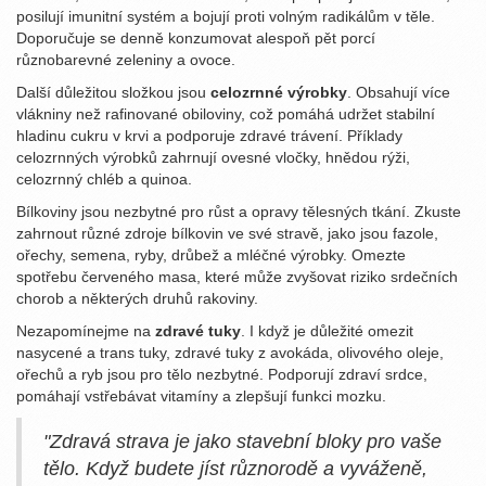
posilují imunitní systém a bojují proti volným radikálům v těle.
Doporučuje se denně konzumovat alespoň pět porcí
různobarevné zeleniny a ovoce.
Další důležitou složkou jsou
celozrnné výrobky
. Obsahují více
vlákniny než rafinované obiloviny, což pomáhá udržet stabilní
hladinu cukru v krvi a podporuje zdravé trávení. Příklady
celozrnných výrobků zahrnují ovesné vločky, hnědou rýži,
celozrnný chléb a quinoa.
Bílkoviny jsou nezbytné pro růst a opravy tělesných tkání. Zkuste
zahrnout různé zdroje bílkovin ve své stravě, jako jsou fazole,
ořechy, semena, ryby, drůbež a mléčné výrobky. Omezte
spotřebu červeného masa, které může zvyšovat riziko srdečních
chorob a některých druhů rakoviny.
Nezapomínejme na
zdravé tuky
. I když je důležité omezit
nasycené a trans tuky, zdravé tuky z avokáda, olivového oleje,
ořechů a ryb jsou pro tělo nezbytné. Podporují zdraví srdce,
pomáhají vstřebávat vitamíny a zlepšují funkci mozku.
"Zdravá strava je jako stavební bloky pro vaše
tělo. Když budete jíst různorodě a vyváženě,