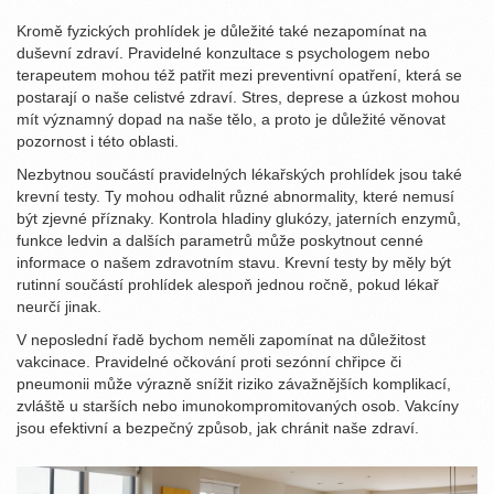
Kromě fyzických prohlídek je důležité také nezapomínat na
duševní zdraví. Pravidelné konzultace s psychologem nebo
terapeutem mohou též patřit mezi preventivní opatření, která se
postarají o naše celistvé zdraví. Stres, deprese a úzkost mohou
mít významný dopad na naše tělo, a proto je důležité věnovat
pozornost i této oblasti.
Nezbytnou součástí pravidelných lékařských prohlídek jsou také
krevní testy. Ty mohou odhalit různé abnormality, které nemusí
být zjevné příznaky. Kontrola hladiny glukózy, jaterních enzymů,
funkce ledvin a dalších parametrů může poskytnout cenné
informace o našem zdravotním stavu. Krevní testy by měly být
rutinní součástí prohlídek alespoň jednou ročně, pokud lékař
neurčí jinak.
V neposlední řadě bychom neměli zapomínat na důležitost
vakcinace. Pravidelné očkování proti sezónní chřipce či
pneumonii může výrazně snížit riziko závažnějších komplikací,
zvláště u starších nebo imunokompromitovaných osob. Vakcíny
jsou efektivní a bezpečný způsob, jak chránit naše zdraví.