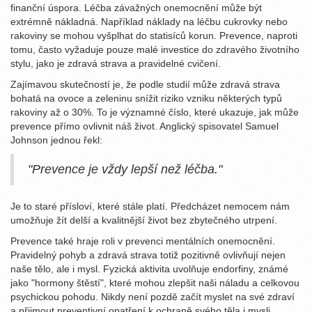
finanční úspora. Léčba závažných onemocnění může být
extrémně nákladná. Například náklady na léčbu cukrovky nebo
rakoviny se mohou vyšplhat do statisíců korun. Prevence, naproti
tomu, často vyžaduje pouze malé investice do zdravého životního
stylu, jako je zdravá strava a pravidelné cvičení.
Zajímavou skutečností je, že podle studií může zdravá strava
bohatá na ovoce a zeleninu snížit riziko vzniku některých typů
rakoviny až o 30%. To je významné číslo, které ukazuje, jak může
prevence přímo ovlivnit náš život. Anglický spisovatel Samuel
Johnson jednou řekl:
"Prevence je vždy lepší než léčba."
Je to staré přísloví, které stále platí. Předcházet nemocem nám
umožňuje žít delší a kvalitnější život bez zbytečného utrpení.
Prevence také hraje roli v prevenci mentálních onemocnění.
Pravidelný pohyb a zdravá strava totiž pozitivně ovlivňují nejen
naše tělo, ale i mysl. Fyzická aktivita uvolňuje endorfiny, známé
jako "hormony štěstí", které mohou zlepšit naši náladu a celkovou
psychickou pohodu. Nikdy není pozdě začít myslet na své zdraví
a přijmout preventivní opatření k ochraně svého těla i mysli.