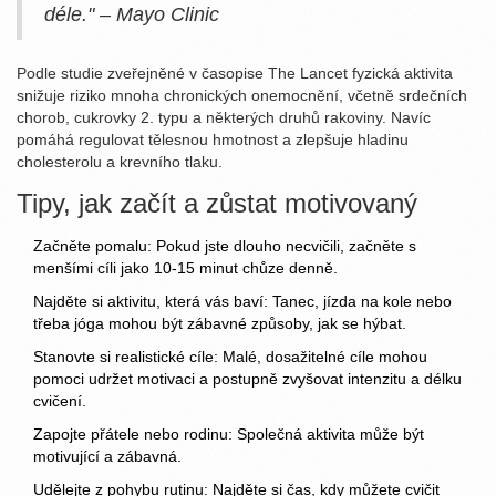
déle." – Mayo Clinic
Podle studie zveřejněné v časopise The Lancet fyzická aktivita
snižuje riziko mnoha chronických onemocnění, včetně srdečních
chorob, cukrovky 2. typu a některých druhů rakoviny. Navíc
pomáhá regulovat tělesnou hmotnost a zlepšuje hladinu
cholesterolu a krevního tlaku.
Tipy, jak začít a zůstat motivovaný
Začněte pomalu: Pokud jste dlouho necvičili, začněte s
menšími cíli jako 10-15 minut chůze denně.
Najděte si aktivitu, která vás baví: Tanec, jízda na kole nebo
třeba jóga mohou být zábavné způsoby, jak se hýbat.
Stanovte si realistické cíle: Malé, dosažitelné cíle mohou
pomoci udržet motivaci a postupně zvyšovat intenzitu a délku
cvičení.
Zapojte přátele nebo rodinu: Společná aktivita může být
motivující a zábavná.
Udělejte z pohybu rutinu: Najděte si čas, kdy můžete cvičit