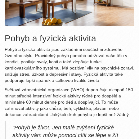
Pohyb a fyzická aktivita
Pohyb a fyzická aktivita jsou základními součástmi zdravého
životního stylu. Pravidelný pohyb pomáhá udržovat naše tělo v
kondici, posiluje svaly, kosti a také zlepšuje funkci
kardiovaskulárního systému. Má pozitivní vliv na psychické zdraví,
snižuje stres, úzkost a depresivní stavy. Fyzická aktivita také
podporuje lepší spánek a celkovou kvalitu života.
Světová zdravotnická organizace (WHO) doporučuje alespoň 150
minut středně intenzivní fyzické aktivity týdně pro dospělé a
minimálně 60 minut denně pro děti a dospívající. To může
zahrnovat aktivity jako chůze, běh, cyklistika, plavání nebo
dokonce zahradničení. Jakýkoli druh pohybu je lepší než žádný.
"Pohyb je život. Jen malé zvýšení fyzické
aktivity vám může pomoci cítit se lépe a žít