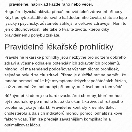
pravidelně, například každé ráno nebo večer.
Regulérní fyzická aktivita přináší neuvěřitelné zdravotní přínosy.
Když pohyb zařadíte do svého každodenního života, cítíte se lépe
fyzicky i psychicky, zůstanete štíhlejší a celkově zdravější. Není to
jen o dlouhověkosti, ale také o kvalitě života, kterou díky
pravidelnému pohybu získáte.
Pravidelné lékařské prohlídky
Pravidelné lékařské prohlídky jsou nezbytné pro udržení dobrého
zdraví a včasné odhalení potenciálních zdravotních problémů.
Mnoho lidí má tendenci podceňovat význam těchto prohlídek,
zejména pokud se cítí zdraví. Přesto je důležité mít na paměti, že
mnoho nemocí může být asymptomatických v počátečních fázích,
což znamená, že mohou být přítomny, aniž bychom o tom věděli.
Běžným příkladem jsou kardiovaskulární choroby, které mohou
být neodhaleny po mnoho let až do okamžiku život ohrožujícího
problému, jako je infarkt. Pravidelné kontroly krevního tlaku,
cholesterolu a dalších indikátorů mohou pomoci odhalit rizikové
faktory včas. Tím lze předejít závažnějším komplikacím a
optimalizovat léčbu.