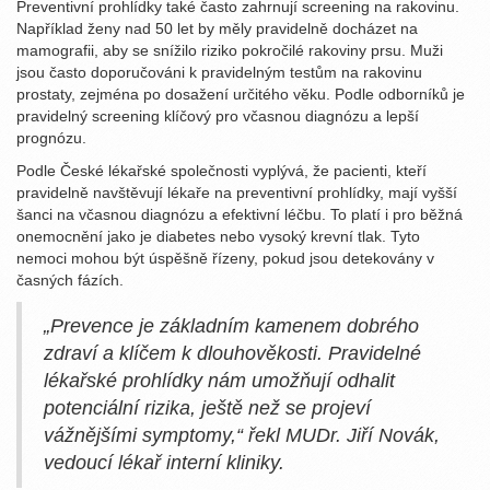
Preventivní prohlídky také často zahrnují screening na rakovinu.
Například ženy nad 50 let by měly pravidelně docházet na
mamografii, aby se snížilo riziko pokročilé rakoviny prsu. Muži
jsou často doporučováni k pravidelným testům na rakovinu
prostaty, zejména po dosažení určitého věku. Podle odborníků je
pravidelný screening klíčový pro včasnou diagnózu a lepší
prognózu.
Podle České lékařské společnosti vyplývá, že pacienti, kteří
pravidelně navštěvují lékaře na preventivní prohlídky, mají vyšší
šanci na včasnou diagnózu a efektivní léčbu. To platí i pro běžná
onemocnění jako je diabetes nebo vysoký krevní tlak. Tyto
nemoci mohou být úspěšně řízeny, pokud jsou detekovány v
časných fázích.
„Prevence je základním kamenem dobrého
zdraví a klíčem k dlouhověkosti. Pravidelné
lékařské prohlídky nám umožňují odhalit
potenciální rizika, ještě než se projeví
vážnějšími symptomy,“ řekl MUDr. Jiří Novák,
vedoucí lékař interní kliniky.