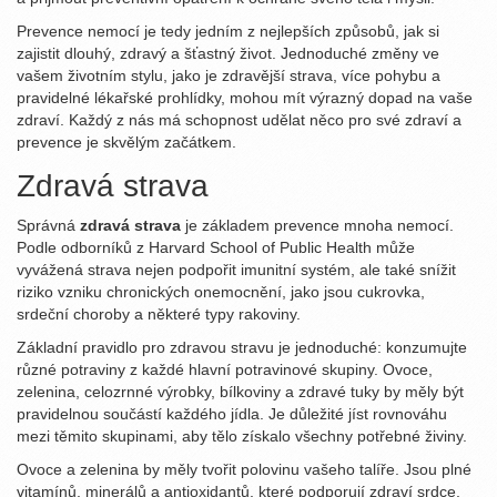
Prevence nemocí je tedy jedním z nejlepších způsobů, jak si
zajistit dlouhý, zdravý a šťastný život. Jednoduché změny ve
vašem životním stylu, jako je zdravější strava, více pohybu a
pravidelné lékařské prohlídky, mohou mít výrazný dopad na vaše
zdraví. Každý z nás má schopnost udělat něco pro své zdraví a
prevence je skvělým začátkem.
Zdravá strava
Správná
zdravá strava
je základem prevence mnoha nemocí.
Podle odborníků z Harvard School of Public Health může
vyvážená strava nejen podpořit imunitní systém, ale také snížit
riziko vzniku chronických onemocnění, jako jsou cukrovka,
srdeční choroby a některé typy rakoviny.
Základní pravidlo pro zdravou stravu je jednoduché: konzumujte
různé potraviny z každé hlavní potravinové skupiny. Ovoce,
zelenina, celozrnné výrobky, bílkoviny a zdravé tuky by měly být
pravidelnou součástí každého jídla. Je důležité jíst rovnováhu
mezi těmito skupinami, aby tělo získalo všechny potřebné živiny.
Ovoce a zelenina by měly tvořit polovinu vašeho talíře. Jsou plné
vitamínů, minerálů a antioxidantů, které podporují zdraví srdce,