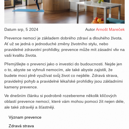
Datum
srp, 5 2024
Autor
Arnošt Mareček
Prevence nemocí je základem dobrého zdraví a dlouhého života.
Ať už se jedná o jednoduché změny životního stylu, nebo
pravidelné zdravotní prohlídky, prevence může mít zásadní vliv na
vaši kvalitu života.
Přemýšlejte o prevenci jako o investici do budoucnosti. Nejde jen
o to, abyste se vyhnuli nemocím, ale také abyste zajistili, že
budete moci plně využívat svůj život co nejdéle. Zdravá strava,
pravidelný pohyb a pravidelné lékařské prohlídky jsou základními
kameny prevence.
Ve dnešním článku si podrobně rozebereme několik klíčových
oblastí prevence nemocí, které vám mohou pomoci žít nejen déle,
ale také zdravěji a šťastněji.
Význam prevence
Zdravá strava