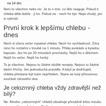
na 14 dní.
Není to všechno nebo nic. Je to o tom, co tělo reaguje. Pokud ti
chleba dělá dobře - jí ho. Pokud ne - nech ho být. Nejsi chudý, jen
si vybíráš.
První krok k lepšímu chlebu -
dnes
Nech si včera večer nasekat chleba. Nech ho vychladnout. Zítra
ráno ho roztahni v troubě na 1 minutu. Přidej avokádo a kyselou
kapustu. Jez ho po 20 minutách procházky. Nejíš ho s džemem.
Nejíš ho večer. Nejíš ho horký.
To je všechno. Nejsou tu žádné složité recepty. Nejsou tu žádné
dietní hříchy. Jen jednoduchá pravidla. A když je dodržuješ,
chleba přestane být tvým nepřítelem. Stane se tvojí přirozenou
součástí zdravého dne.
Je celozrnný chleba vždy zdravější než
bílý?
Ne. Mnoho „celozrnných“ chlebů obsahuje převážně bílou mouku