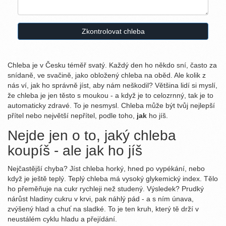
Zkontrolovat chleba
Chleba je v Česku téměř svatý. Každý den ho někdo sní, často za
snídaně, ve svačině, jako obložený chleba na oběd. Ale kolik z
nás ví, jak ho správně jíst, aby nám neškodil? Většina lidí si myslí,
že chleba je jen těsto s moukou - a když je to celozrnný, tak je to
automaticky zdravé. To je nesmysl. Chleba může být tvůj nejlepší
přítel nebo největší nepřítel, podle toho,
jak
ho jíš.
Nejde jen o to, jaký chleba
koupíš - ale jak ho jíš
Nejčastější chyba? Jíst chleba horký, hned po vypékání, nebo
když je ještě teplý. Teplý chleba má vysoký glykemický index. Tělo
ho přeměňuje na cukr rychleji než studený. Výsledek? Prudký
nárůst hladiny cukru v krvi, pak náhlý pád - a s ním únava,
zvýšený hlad a chuť na sladké. To je ten kruh, který tě drží v
neustálém cyklu hladu a přejídání.