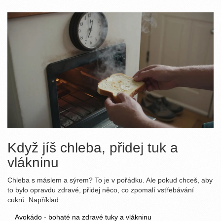
Když jíš chleba, přidej tuk a
vlákninu
Chleba s máslem a sýrem? To je v pořádku. Ale pokud chceš, aby
to bylo opravdu zdravé, přidej něco, co zpomalí vstřebávání
cukrů. Například:
Avokádo - bohaté na zdravé tuky a vlákninu