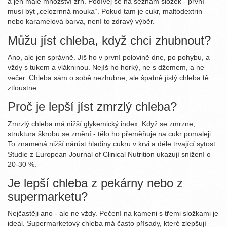
a jen malé množství zrn. Podívej se na seznam složek - první
musí být „celozrnná mouka“. Pokud tam je cukr, maltodextrin
nebo karamelová barva, není to zdravý výběr.
Můžu jíst chleba, když chci zhubnout?
Ano, ale jen správně. Jíš ho v první polovině dne, po pohybu, a
vždy s tukem a vlákninou. Nejíš ho horký, ne s džemem, a ne
večer. Chleba sám o sobě nezhubne, ale špatně jístý chleba tě
ztloustne.
Proč je lepší jíst zmrzlý chleba?
Zmrzlý chleba má nižší glykemický index. Když se zmrzne,
struktura škrobu se změní - tělo ho přeměňuje na cukr pomaleji.
To znamená nižší nárůst hladiny cukru v krvi a déle trvající sytost.
Studie z European Journal of Clinical Nutrition ukazují snížení o
20-30 %.
Je lepší chleba z pekárny nebo z
supermarketu?
Nejčastěji ano - ale ne vždy. Pečení na kameni s třemi složkami je
ideál. Supermarketový chleba má často přísady, které zlepšují