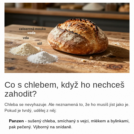
Co s chlebem, když ho nechceš
zahodit?
Chleba se nevyhazuje. Ale neznamená to, že ho musíš jíst jako je.
Pokud je tvrdý, udělej z něj:
Panzen
- sušený chleba, smíchaný s vejci, mlékem a bylinkami,
pak pečený. Výborný na snídaně.