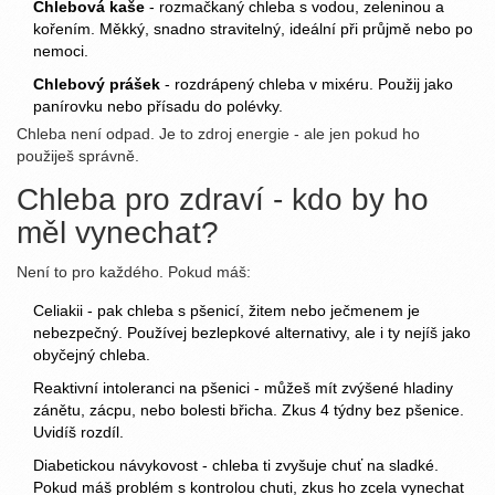
Chlebová kaše
- rozmačkaný chleba s vodou, zeleninou a
kořením. Měkký, snadno stravitelný, ideální při průjmě nebo po
nemoci.
Chlebový prášek
- rozdrápený chleba v mixéru. Použij jako
panírovku nebo přísadu do polévky.
Chleba není odpad. Je to zdroj energie - ale jen pokud ho
použiješ správně.
Chleba pro zdraví - kdo by ho
měl vynechat?
Není to pro každého. Pokud máš:
Celiakii - pak chleba s pšenicí, žitem nebo ječmenem je
nebezpečný. Používej bezlepkové alternativy, ale i ty nejíš jako
obyčejný chleba.
Reaktivní intoleranci na pšenici - můžeš mít zvýšené hladiny
zánětu, zácpu, nebo bolesti břicha. Zkus 4 týdny bez pšenice.
Uvidíš rozdíl.
Diabetickou návykovost - chleba ti zvyšuje chuť na sladké.
Pokud máš problém s kontrolou chuti, zkus ho zcela vynechat