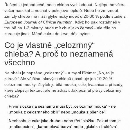
Řešení je jednoduché: nech chleba vychladnout. Nejlépe ho včera
večer nasekat a nechat v pokojové teplotě. Nebo ho zmrznout.
Zmrzlý chleba má nižší glykemický index o 20-30 % podle studie z
European Journal of Clinical Nutrition
. Když ho pak roztáhneš v
troubě na 1-2 minuty, bude mít chuť jako čerstvý - ale tělo ho
zpracuje jinak. Méně cukru do krve, déle sytost.
Co je vlastně „celozrnný“
chleba? A proč to neznamená
všechno
Na obalu je napsáno „celozrnný“ - a my si říkáme: „No, to je
zdravé.“ Ale většina takových chlebů obsahuje jen 10-20 %
celozrnné mouky. Zbytek je bílá mouka, cukr, kvasnice a přísady,
které zlepšují texturu, ale ne zdraví. Jak poznat pravý celozrnný
chleba?
První složka na seznamu musí být „celozrnná mouka“ - ne
„mouka z celozrnného obilí“ nebo „mouka z pšenice“.
Neobsahuje cukr jako druhou nebo třetí složku. Pokud tam je
„maltodextrin“, „karamelová barva“ nebo „glukóza-fruktóza“,