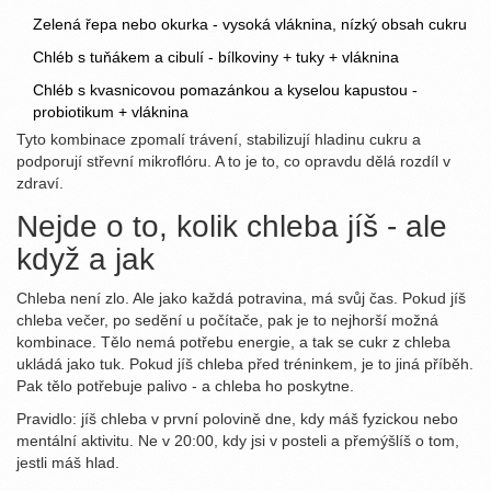
Zelená řepa nebo okurka - vysoká vláknina, nízký obsah cukru
Chléb s tuňákem a cibulí - bílkoviny + tuky + vláknina
Chléb s kvasnicovou pomazánkou a kyselou kapustou -
probiotikum + vláknina
Tyto kombinace zpomalí trávení, stabilizují hladinu cukru a
podporují střevní mikroflóru. A to je to, co opravdu dělá rozdíl v
zdraví.
Nejde o to, kolik chleba jíš - ale
když a jak
Chleba není zlo. Ale jako každá potravina, má svůj čas. Pokud jíš
chleba večer, po sedění u počítače, pak je to nejhorší možná
kombinace. Tělo nemá potřebu energie, a tak se cukr z chleba
ukládá jako tuk. Pokud jíš chleba před tréninkem, je to jiná příběh.
Pak tělo potřebuje palivo - a chleba ho poskytne.
Pravidlo: jíš chleba v první polovině dne, kdy máš fyzickou nebo
mentální aktivitu. Ne v 20:00, kdy jsi v posteli a přemýšlíš o tom,
jestli máš hlad.