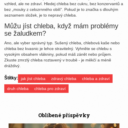
vzhled, ale ne zdraví. Hledej chleba bez cukru, bez konzervantů a
bez „mouky z celozrnného obilí“. Pokud je to značka s dlouhým
seznamem složek, je to nepravý chleba.
Můžu jíst chleba, když mám problémy
se žaludkem?
Ano, ale vyber správný typ. Sušený chleba, chlebová kaše nebo
chleba bez kvasnic je lehce stravitelný. Vyhněte se chlebu s
vysokým obsahem vlákniny, pokud máš zánět nebo průjem.
Zkuste zmrzlý chleba roztavený v troubě - je měkčí a méně
dráždivý.
Štítky:
jak jíst chleba
zdravý chleba
chleba a zdraví
druh chleba
chleba pro zdraví
Oblíbené příspěvky