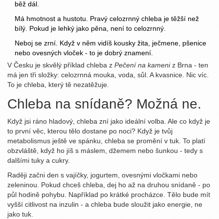
běž dál.
Má hmotnost a hustotu. Pravý celozrnný chleba je těžší než
bílý. Pokud je lehký jako pěna, není to celozrnný.
Neboj se zrní. Když v něm vidíš kousky žita, ječmene, pšenice
nebo ovesných vloček - to je dobrý znamení.
V Česku je skvělý příklad chleba z
Pečení na kameni
z Brna - ten
má jen tři složky: celozrnná mouka, voda, sůl. A kvasnice. Nic víc.
To je chleba, který tě nezatěžuje.
Chleba na snídaně? Možná ne.
Když jsi ráno hladový, chleba zní jako ideální volba. Ale co když je
to první věc, kterou tělo dostane po noci? Když je tvůj
metabolismus ještě ve spánku, chleba se promění v tuk. To platí
obzvláště, když ho jíš s máslem, džemem nebo šunkou - tedy s
dalšími tuky a cukry.
Raději začni den s vajíčky, jogurtem, ovesnými vločkami nebo
zeleninou. Pokud chceš chleba, dej ho až na druhou snídaně - po
půl hodině pohybu. Například po krátké procházce. Tělo bude mít
vyšší citlivost na inzulin - a chleba bude sloužit jako energie, ne
jako tuk.