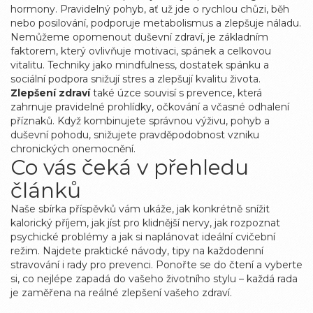
hormony
. Pravidelný pohyb, ať už jde o rychlou chůzi, běh
nebo posilování, podporuje metabolismus a zlepšuje náladu.
Nemůžeme opomenout
duševní zdraví
,
je základním
faktorem, který ovlivňuje motivaci, spánek a celkovou
vitalitu
. Techniky jako mindfulness, dostatek spánku a
sociální podpora snižují stres a zlepšují kvalitu života.
Zlepšení zdraví
také úzce souvisí s
prevence
,
která
zahrnuje pravidelné prohlídky, očkování a včasné odhalení
příznaků
. Když kombinujete správnou výživu, pohyb a
duševní pohodu, snižujete pravděpodobnost vzniku
chronických onemocnění.
Co vás čeká v přehledu
článků
Naše sbírka příspěvků vám ukáže, jak konkrétně snížit
kalorický příjem, jak jíst pro klidnější nervy, jak rozpoznat
psychické problémy a jak si naplánovat ideální cvičební
režim. Najdete praktické návody, tipy na každodenní
stravování i rady pro prevenci. Ponořte se do čtení a vyberte
si, co nejlépe zapadá do vašeho životního stylu – každá rada
je zaměřena na reálné zlepšení vašeho zdraví.