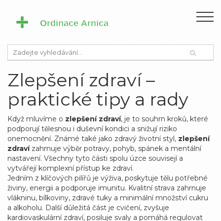
Zlepšení zdraví –
praktické tipy a rady
Když mluvíme o
zlepšení zdraví
,
je to souhrn kroků, které
podporují tělesnou i duševní kondici a snižují riziko
onemocnění
. Známé také jako
zdravý životní styl
,
zlepšení
zdraví
zahrnuje výběr potravy, pohyb, spánek a mentální
nastavení. Všechny tyto části spolu úzce souvisejí a
vytvářejí komplexní přístup ke zdraví.
Jedním z klíčových pilířů je
výživa
,
poskytuje tělu potřebné
živiny, energii a podporuje imunitu
. Kvalitní strava zahrnuje
vlákninu, bílkoviny, zdravé tuky a minimální množství cukru
a alkoholu. Další důležitá část je
cvičení
,
zvyšuje
kardiovaskulární zdraví, posiluje svaly a pomáhá regulovat