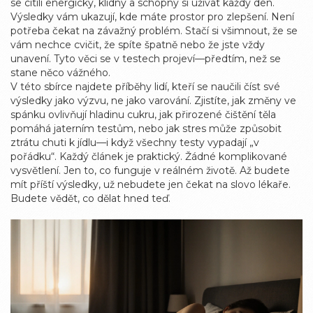
se cítili energický, klidný a schopný si užívat každý den.
Výsledky vám ukazují, kde máte prostor pro zlepšení. Není
potřeba čekat na závažný problém. Stačí si všimnout, že se
vám nechce cvičit, že spíte špatně nebo že jste vždy
unavení. Tyto věci se v testech projeví—předtím, než se
stane něco vážného.
V této sbírce najdete příběhy lidí, kteří se naučili číst své
výsledky jako výzvu, ne jako varování. Zjistíte, jak změny ve
spánku ovlivňují hladinu cukru, jak přirozené čištění těla
pomáhá jaterním testům, nebo jak stres může způsobit
ztrátu chuti k jídlu—i když všechny testy vypadají „v
pořádku“. Každý článek je praktický. Žádné komplikované
vysvětlení. Jen to, co funguje v reálném životě. Až budete
mít příští výsledky, už nebudete jen čekat na slovo lékaře.
Budete vědět, co dělat hned teď.