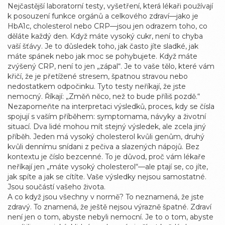
Nejčastější
laboratorní testy
,
vyšetření, která lékaři používají
k posouzení funkce orgánů a celkového zdraví
—jako je
HbA1c, cholesterol nebo CRP—jsou jen odrazem toho, co
děláte každý den. Když máte vysoký cukr, není to chyba
vaší šťávy. Je to důsledek toho, jak často jíte sladké, jak
máte spánek nebo jak moc se pohybujete. Když máte
zvýšený CRP, není to jen „zápal“. Je to vaše tělo, které vám
křičí, že je přetížené stresem, špatnou stravou nebo
nedostatkem odpočinku. Tyto testy neříkají, že jste
nemocný. Říkají: „Změň něco, než to bude příliš pozdě.“
Nezapomeňte na
interpretaci výsledků
,
proces, kdy se čísla
spojují s vaším příběhem: symptomama, návyky a životní
situací
. Dva lidé mohou mít stejný výsledek, ale zcela jiný
příběh. Jeden má vysoký cholesterol kvůli genům, druhý
kvůli dennímu snídani z pečiva a slazených nápojů. Bez
kontextu je číslo bezcenné. To je důvod, proč vám lékaře
neříkají jen „máte vysoký cholesterol“—ale ptají se, co jíte,
jak spíte a jak se cítíte. Vaše výsledky nejsou samostatné.
Jsou součástí vašeho života.
A co když jsou všechny v normě? To neznamená, že jste
zdravý. To znamená, že ještě nejsou výrazně špatné. Zdraví
není jen o tom, abyste nebyli nemocní. Je to o tom, abyste