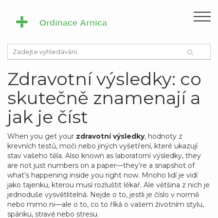
Zdravotní výsledky: co
skutečně znamenají a
jak je číst
When you get your
zdravotní výsledky
,
hodnoty z
krevních testů, moči nebo jiných vyšetření, které ukazují
stav vašeho těla
. Also known as
laboratorní výsledky
, they
are not just numbers on a paper—they’re a snapshot of
what’s happening inside you right now.
Mnoho lidí je vidí
jako tajenku, kterou musí rozluštit lékař. Ale většina z nich je
jednoduše vysvětlitelná. Nejde o to, jestli je číslo v normě
nebo mimo ni—ale o to, co to říká o vašem životním stylu,
spánku, stravě nebo stresu.