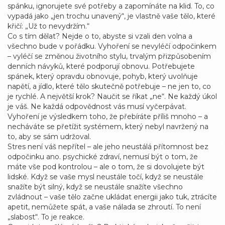
spánku, ignorujete své potřeby a zapomínáte na klid. To, co
vypadá jako „jen trochu unavený“, je vlastně vaše tělo, které
křičí: „Už to nevydržím.“
Co s tím dělat? Nejde o to, abyste si vzali den volna a
všechno bude v pořádku. Vyhoření se nevyléčí odpočinkem
– vyléčí se
změnou životního stylu
,
trvalým přizpůsobením
denních návyků, které podporují obnovu
. Potřebujete
spánek, který opravdu obnovuje, pohyb, který uvolňuje
napětí, a jídlo, které tělo skutečně potřebuje – ne jen to, co
je rychlé. A největší krok? Naučit se říkat „ne“. Ne každý úkol
je váš. Ne každá odpovědnost vás musí vyčerpávat.
Vyhoření je výsledkem toho, že přebíráte příliš mnoho – a
necháváte se přetížit systémem, který nebyl navržený na
to, aby se sám udržoval.
Stres není váš nepřítel – ale jeho neustálá přítomnost bez
odpočinku ano.
psychické zdraví
,
nemusí být o tom, že
máte vše pod kontrolou – ale o tom, že si dovolujete být
lidské
. Když se vaše mysl neustále točí, když se neustále
snažíte být silný, když se neustále snažíte všechno
zvládnout – vaše tělo začne ukládat energii jako tuk, ztrácíte
apetit, nemůžete spát, a vaše nálada se zhroutí. To není
„slabost“. To je reakce.