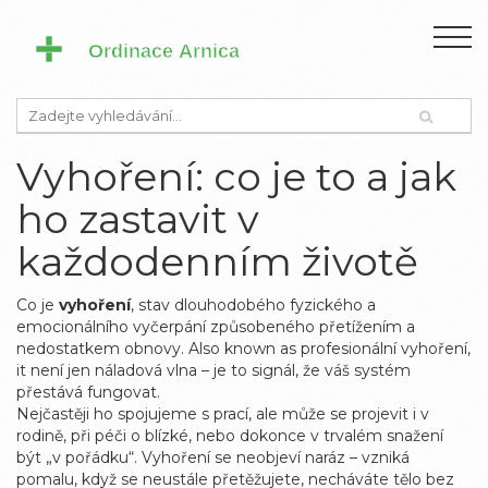
Vyhoření: co je to a jak
ho zastavit v
každodenním životě
Co je
vyhoření
,
stav dlouhodobého fyzického a
emocionálního vyčerpání způsobeného přetížením a
nedostatkem obnovy
. Also known as
profesionální vyhoření
,
it
není jen náladová vlna – je to signál, že váš systém
přestává fungovat
.
Nejčastěji ho spojujeme s prací, ale může se projevit i v
rodině, při péči o blízké, nebo dokonce v trvalém snažení
být „v pořádku“. Vyhoření se neobjeví naráz – vzniká
pomalu, když se neustále přetěžujete, necháváte tělo bez