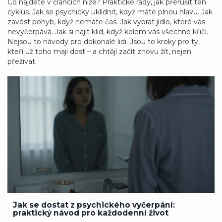
Co najdete v článcích níže? Praktické rady, jak přerušit ten
cyklus. Jak se psychicky uklidnit, když máte plnou hlavu. Jak
zavést pohyb, když nemáte čas. Jak vybrat jídlo, které vás
nevyčerpává. Jak si najít klid, když kolem vás všechno křičí.
Nejsou to návody pro dokonalé lidi. Jsou to kroky pro ty,
kteří už toho mají dost – a chtějí začít znovu žít, nejen
přežívat.
Jak se dostat z psychického vyčerpání:
praktický návod pro každodenní život