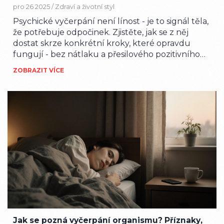
pro 26 2025 /
Zdraví a životní styl
Psychické vyčerpání není línost - je to signál těla,
že potřebuje odpočinek. Zjistěte, jak se z něj
dostat skrze konkrétní kroky, které opravdu
fungují - bez nátlaku a přesilového pozitivního
myšlení.
ZOBRAZIT VÍCE
Jak se pozná vyčerpání organismu? Příznaky,