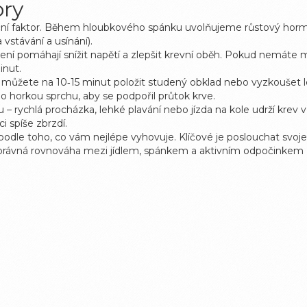
ory
ační faktor. Během hloubkového spánku uvolňujeme růstový horm
vstávání a usínání).
ní pomáhají snížit napětí a zlepšit krevní oběh. Pokud nemáte ma
inut.
u můžete na 10‑15 minut položit studený obklad nebo vyzkoušet le
o horkou sprchu, aby se podpořil průtok krve.
 rychlá procházka, lehké plavání nebo jízda na kole udrží krev 
i spíše zbrzdí.
 toho, co vám nejlépe vyhovuje. Klíčové je poslouchat svoje těl
 Správná rovnováha mezi jídlem, spánkem a aktivním odpočinkem za