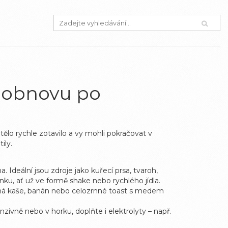
í obnovu po
ělo rychle zotavilo a vy mohli pokračovat v
ily.
 Ideální jsou zdroje jako kuřecí prsa, tvaroh,
nku, ať už ve formě shake nebo rychlého jídla.
vesná kaše, banán nebo celozrnné toast s medem
ivně nebo v horku, doplňte i elektrolyty – např.