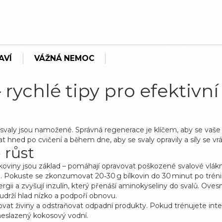
AVÍ
VÁŽNÁ NEMOC
 rychlé tipy pro efektivn
svaly jsou namožené. Správná regenerace je klíčem, aby se vaše t
hned po cvičení a během dne, aby se svaly opravily a síly se vrát
 růst
koviny jsou základ – pomáhají opravovat poškozené svalové vlákna.
oa). Pokuste se zkonzumovat 20‑30 g bílkovin do 30 minut po tréni
gii a zvyšují inzulín, který přenáší aminokyseliny do svalů. O
 udrží hlad nízko a podpoří obnovu.
t živiny a odstraňovat odpadní produkty. Pokud trénujete intenz
eslazený kokosový vodní.