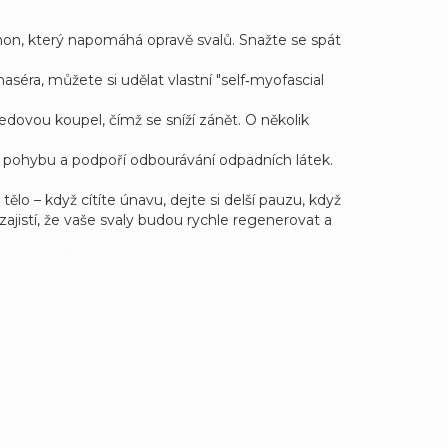
on, který napomáhá opravě svalů. Snažte se spát
séra, můžete si udělat vlastní "self‑myofascial
dovou koupel, čímž se sníží zánět. O několik
v pohybu a podpoří odbourávání odpadních látek.
o – když cítíte únavu, dejte si delší pauzu, když
jistí, že vaše svaly budou rychle regenerovat a