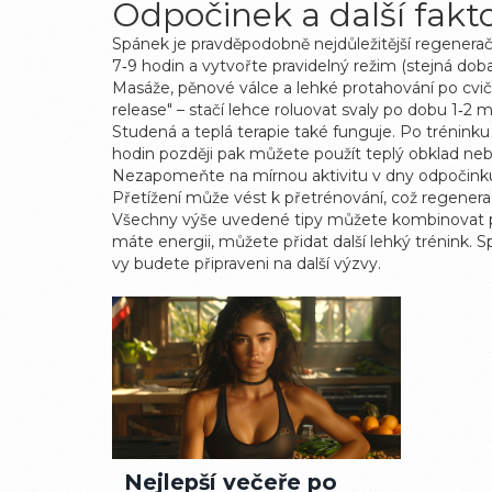
Odpočinek a další fakt
Spánek je pravděpodobně nejdůležitější regener
7‑9 hodin a vytvořte pravidelný režim (stejná doba 
Masáže, pěnové válce a lehké protahování po cviče
release" – stačí lehce roluovat svaly po dobu 1‑2 m
Studená a teplá terapie také funguje. Po trénink
hodin později pak můžete použít teplý obklad neb
Nezapomeňte na mírnou aktivitu v dny odpočinku –
Přetížení může vést k přetrénování, což regenerac
Všechny výše uvedené tipy můžete kombinovat podle
máte energii, můžete přidat další lehký trénink.
vy budete připraveni na další výzvy.
Nejlepší večeře po