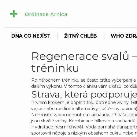
DNA CO NEJÍST
ŽITNÝ CHLÉB
WHO ZDR
Regenerace svalů –
tréninku
Po náročném tréninku se často cítíte vyčerpaní a 
dalším výkonu. V tomto článku vám ukážu, co dělat 
Strava, která podporuje
Prvním krokem je doplnit tělu potřebné živiny. Bíl
vejce nebo rostlinné alternativy (luštěniny, quin
Nemusíte zapomenout na sacharidy. Přinášejí ener
jsou skvělé volby. Kombinace bílkovin a sacharidů
Hydratace nesmí chybět. Voda pomáhá transportova
sportovní nápoje s nízkým obsahem cukru nebo n