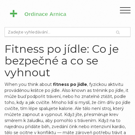
Fitness po jídle: Co je
bezpečné a co se
vyhnout
When you think about
fitness po jídle
,
fyzickou aktivitu
prováděnou krátce po jídle
. Also known as
trénink po jídle
, it
může buď podpořit trávení, nebo ho znatelně ztěžit, podle
toho, kdy a jak cvičíte
.
Mnoho lidí si myslí, že čím dřív po jídle
cvičíte, tím lépe spalujete kalorie. Ale tělo není stroj, který
můžete zapnout a vypnout. Když jíte, přesměruje krev
směrem k žaludku, aby pomohlo s trávením. Když na to
najednou přidáte běh, zvedání čink nebo intenzivní kardio,
tělo se ocitne v konfliktu — máte zároveň potřebu trávit a