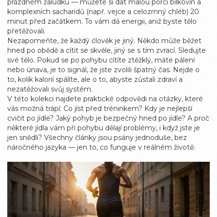
prázdném žaludku — můžete si dát malou porci bílkovin a
komplexních sacharidů (např. vejce a celozrnný chléb) 20
minut před začátkem. To vám dá energii, aniž byste tělo
přetěžovali.
Nezapomeňte, že každý člověk je jiný. Někdo může běžet
hned po obědě a cítit se skvěle, jiný se s tím zvrací. Sledujte
své tělo. Pokud se po pohybu cítíte ztěžklý, máte pálení
nebo únava, je to signál, že jste zvolili špatný čas. Nejde o
to, kolik kalorií spálíte, ale o to, abyste zůstali zdraví a
nezatěžovali svůj systém.
V této kolekci najdete praktické odpovědi na otázky, které
vás možná trápí: Co jíst před tréninkem? Kdy je nejlepší
cvičit po jídle? Jaký pohyb je bezpečný hned po jídle? A proč
některé jídla vám při pohybu dělají problémy, i když jste je
jen snědli? Všechny články jsou psány jednoduše, bez
náročného jazyka — jen to, co funguje v reálném životě.