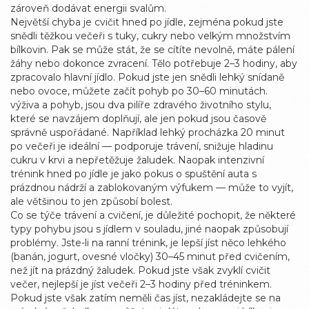
zároveň dodávat energii svalům.
Největší chyba je cvičit hned po jídle, zejména pokud jste
snědli těžkou večeři s tuky, cukry nebo velkým množstvím
bílkovin. Pak se může stát, že se cítíte nevolně, máte pálení
žáhy nebo dokonce zvracení. Tělo potřebuje 2–3 hodiny, aby
zpracovalo hlavní jídlo. Pokud jste jen snědli lehký snídaně
nebo ovoce, můžete začít pohyb po 30–60 minutách.
výživa a pohyb
,
jsou dva pilíře zdravého životního stylu,
které se navzájem doplňují, ale jen pokud jsou časově
správně uspořádané
.
Například lehký procházka 20 minut
po večeři je ideální — podporuje trávení, snižuje hladinu
cukru v krvi a nepřetěžuje žaludek. Naopak intenzivní
trénink hned po jídle je jako pokus o spuštění auta s
prázdnou nádrží a zablokovaným výfukem — může to vyjít,
ale většinou to jen způsobí bolest.
Co se týče
trávení a cvičení
,
je důležité pochopit, že některé
typy pohybu jsou s jídlem v souladu, jiné naopak způsobují
problémy
.
Jste-li na ranní trénink, je lepší jíst něco lehkého
(banán, jogurt, ovesné vločky) 30–45 minut před cvičením,
než jít na prázdný žaludek. Pokud jste však zvyklí cvičit
večer, nejlepší je jíst večeři 2–3 hodiny před tréninkem.
Pokud jste však zatím neměli čas jíst, nezakládejte se na