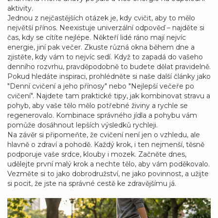
aktivity.
Jednou z nejčastějších otázek je, kdy cvičit, aby to mělo
největší přínos. Neexistuje univerzální odpověď – najděte si
čas, kdy se cítíte nejlépe. Někteří lidé ráno mají nejvíc
energie, jiní pak večer. Zkuste různá okna během dne a
zjistěte, kdy vám to nejvíc sedí. Když to zapadá do vašeho
denního rozvrhu, pravděpodobně to budete dělat pravidelně.
Pokud hledáte inspiraci, prohlédněte si naše další články jako
"Denní cvičení a jeho přínosy" nebo "Nejlepší večeře po
cvičení". Najdete tam praktické tipy, jak kombinovat stravu a
pohyb, aby vaše tělo mělo potřebné živiny a rychle se
regenerovalo. Kombinace správného jídla a pohybu vám
pomůže dosáhnout lepších výsledků rychleji.
Na závěr si připomeňte, že cvičení není jen o vzhledu, ale
hlavně o zdraví a pohodě. Každý krok, i ten nejmenší, těsně
podporuje vaše srdce, klouby i mozek. Začněte dnes,
udělejte první malý krok a nechte tělo, aby vám poděkovalo.
Vezměte si to jako dobrodružství, ne jako povinnost, a užijte
si pocit, že jste na správné cestě ke zdravějšímu já.