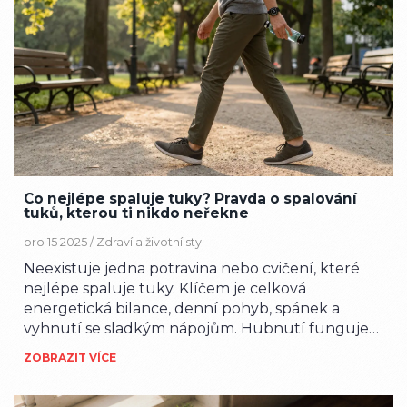
Co nejlépe spaluje tuky? Pravda o spalování
tuků, kterou ti nikdo neřekne
pro 15 2025 /
Zdraví a životní styl
Neexistuje jedna potravina nebo cvičení, které
nejlépe spaluje tuky. Klíčem je celková
energetická bilance, denní pohyb, spánek a
vyhnutí se sladkým nápojům. Hubnutí funguje
jen, když se změní životní styl.
ZOBRAZIT VÍCE