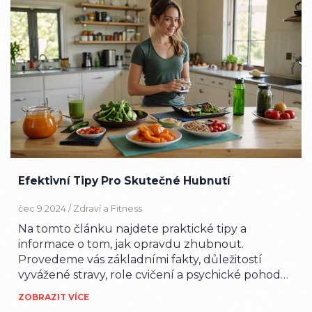
Efektivní Tipy Pro Skutečné Hubnutí
čec 9 2024 /
Zdraví a Fitness
Na tomto článku najdete praktické tipy a
informace o tom, jak opravdu zhubnout.
Provedeme vás základními fakty, důležitostí
vyvážené stravy, role cvičení a psychické pohody.
Tento článek vám poskytne realistický pohled na
ZOBRAZIT VÍCE
trvalou změnu životního stylu.