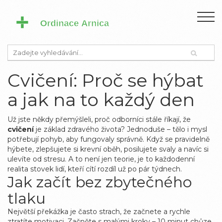
Cvičení: Proč se hýbat
a jak na to každý den
Už jste někdy přemýšleli, proč odborníci stále říkají, že
cvičení
je základ zdravého života? Jednoduše – tělo i mysl
potřebují pohyb, aby fungovaly správně. Když se pravidelně
hýbete, zlepšujete si krevní oběh, posilujete svaly a navíc si
ulevíte od stresu. A to není jen teorie, je to každodenní
realita stovek lidí, kteří cítí rozdíl už po pár týdnech.
Jak začít bez zbytečného
tlaku
Největší překážka je často strach, že začnete a rychle
ztratíte motivaci. Začněte s malými kroky – 10 minut chůze