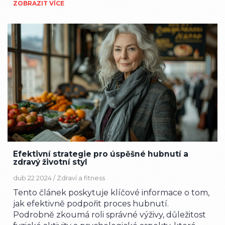
ZOBRAZIT VÍCE
pomohou dosáhnout vašich cílů.
Efektivní strategie pro úspěšné hubnutí a
zdravý životní styl
dub 22 2024 /
Zdraví a fitness
Tento článek poskytuje klíčové informace o tom,
jak efektivně podpořit proces hubnutí.
Podrobně zkoumá roli správné výživy, důležitost