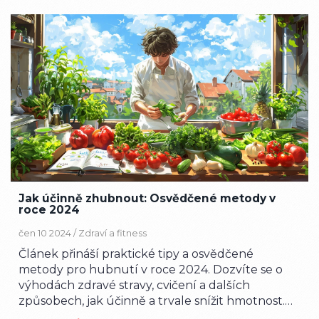
Jak účinně zhubnout: Osvědčené metody v
roce 2024
čen 10 2024 /
Zdraví a fitness
Článek přináší praktické tipy a osvědčené
metody pro hubnutí v roce 2024. Dozvíte se o
výhodách zdravé stravy, cvičení a dalších
způsobech, jak účinně a trvale snížit hmotnost.
Obsahuje také zajímavé rady a fakta, které vám