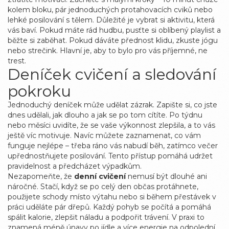
kolem bloku, pár jednoduchých protahovacích cviků nebo
lehké posilování s tělem. Důležité je vybrat si aktivitu, která
vás baví. Pokud máte rád hudbu, pusťte si oblíbený playlist a
běžte si zaběhat. Pokud dáváte přednost klidu, zkuste jógu
nebo strečink. Hlavní je, aby to bylo pro vás příjemné, ne
trest.
Deníček cvičení a sledování
pokroku
Jednoduchý deníček může udělat zázrak. Zapište si, co jste
dnes udělali, jak dlouho a jak se po tom cítíte. Po týdnu
nebo měsíci uvidíte, že se vaše výkonnost zlepšila, a to vás
ještě víc motivuje. Navíc můžete zaznamenat, co vám
funguje nejlépe – třeba ráno vás nabudí běh, zatímco večer
upřednostňujete posilování. Tento přístup pomáhá udržet
pravidelnost a předcházet výpadkům.
Nezapomeňte, že
denní cvičení
nemusí být dlouhé ani
náročné. Stačí, když se po celý den občas protáhnete,
použijete schody místo výtahu nebo si během přestávek v
práci uděláte pár dřepů. Každý pohyb se počítá a pomáhá
spálit kalorie, zlepšit náladu a podpořit trávení. V praxi to
znamená méně únavy po jídle a více energie na odpolední