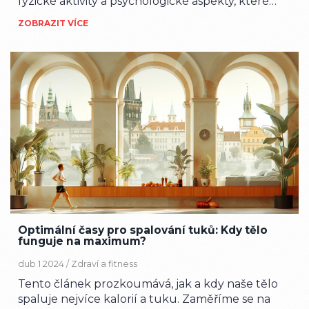
fyzické aktivity a psychologické aspekty, které
ovlivňují naše stravovací návyky. Nabízí praktické
ZOBRAZIT VÍCE
tipy pro vytvoření zdravých stravovacích návyků
a motivaci k pravidelnému cvičení. Tento článek
je určen pro jedince, kteří chtějí zlepšit svůj
životní styl a dosáhnout trvalého úbytku
hmotnosti.
Optimální časy pro spalování tuků: Kdy tělo
funguje na maximum?
dub 1 2024 /
Zdraví a fitness
Tento článek prozkoumává, jak a kdy naše tělo
spaluje nejvíce kalorií a tuku. Zaměříme se na