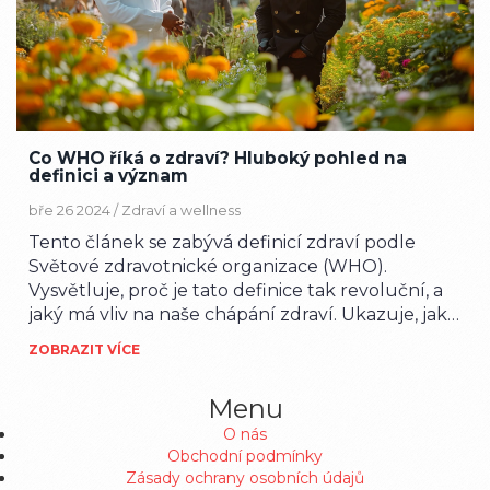
Co WHO říká o zdraví? Hluboký pohled na
definici a význam
bře 26 2024 /
Zdraví a wellness
Tento článek se zabývá definicí zdraví podle
Světové zdravotnické organizace (WHO).
Vysvětluje, proč je tato definice tak revoluční, a
jaký má vliv na naše chápání zdraví. Ukazuje, jak
můžeme aplikovat tuto definici v našem
ZOBRAZIT VÍCE
každodenním životě, a poukazuje na význam
celostního přístupu ke zdraví, který zahrnuje
Menu
fyzické, psychické a sociální aspekty našeho bytí.
O nás
Obchodní podmínky
Zásady ochrany osobních údajů