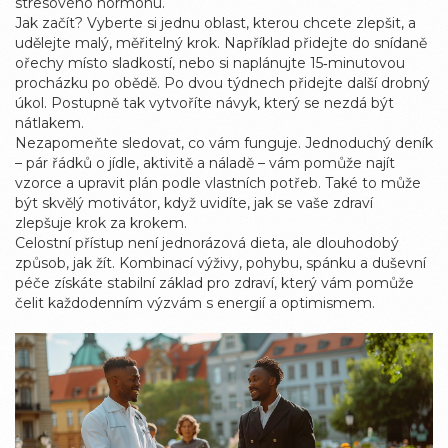
stresového hormonu.
Jak začít? Vyberte si jednu oblast, kterou chcete zlepšit, a
udělejte malý, měřitelný krok. Například přidejte do snídaně
ořechy místo sladkostí, nebo si naplánujte 15‑minutovou
procházku po obědě. Po dvou týdnech přidejte další drobný
úkol. Postupně tak vytvoříte návyk, který se nezdá být
nátlakem.
Nezapomeňte sledovat, co vám funguje. Jednoduchý deník
– pár řádků o jídle, aktivitě a náladě – vám pomůže najít
vzorce a upravit plán podle vlastních potřeb. Také to může
být skvělý motivátor, když uvidíte, jak se vaše zdraví
zlepšuje krok za krokem.
Celostní přístup není jednorázová dieta, ale dlouhodobý
způsob, jak žít. Kombinací výživy, pohybu, spánku a duševní
péče získáte stabilní základ pro zdraví, který vám pomůže
čelit každodenním výzvám s energií a optimismem.