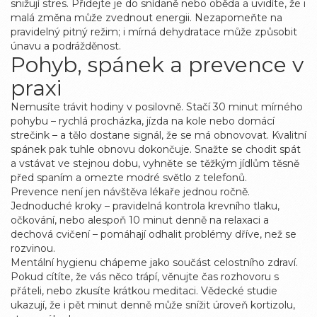
snižují stres. Přidejte je do snídaně nebo oběda a uvidíte, že i
malá změna může zvednout energii. Nezapomeňte na
pravidelný pitný režim; i mírná dehydratace může způsobit
únavu a podrážděnost.
Pohyb, spánek a prevence v
praxi
Nemusíte trávit hodiny v posilovně. Stačí 30 minut mírného
pohybu – rychlá procházka, jízda na kole nebo domácí
strečink – a tělo dostane signál, že se má obnovovat. Kvalitní
spánek pak tuhle obnovu dokončuje. Snažte se chodit spát
a vstávat ve stejnou dobu, vyhněte se těžkým jídlům těsně
před spaním a omezte modré světlo z telefonů.
Prevence není jen návštěva lékaře jednou ročně.
Jednoduché kroky – pravidelná kontrola krevního tlaku,
očkování, nebo alespoň 10 minut denně na relaxaci a
dechová cvičení – pomáhají odhalit problémy dříve, než se
rozvinou.
Mentální hygienu chápeme jako součást celostního zdraví.
Pokud cítíte, že vás něco trápí, věnujte čas rozhovoru s
přáteli, nebo zkusíte krátkou meditaci. Vědecké studie
ukazují, že i pět minut denně může snížit úroveň kortizolu,