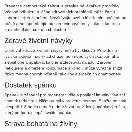
Prevence nemocí také zahrnuje pravidelné lékařské prohlídky.
Včasné odhalení a léčba zdravotních problémů může často
zabránit jejich zhoršení. Navštěvujte svého lékaře alespoň jednou
ročně a nezapomínejte na screeningové testy, jako je kontrola
krevního tlaku, cukru a cholesterolu.
Zdravé životní návyky
Udržovat zdravé životní návyky může být klíčové. Pravidelná
fyzická aktivita, například chůze, běh nebo cyklistika, pomáhá
zlepšit oběh, spalovat kalorie a zlepšovat náladu. Zároveň
nekouření a omezení konzumace alkoholu může výrazně snížit
riziko mnoha chorob, včetně rakoviny a srdečních onemocnění.
Dostatek spánku
Spánek je zásadní pro regeneraci těla a posílení imunity. Kvalitní
spánek tedy hraje klíčovou roli v prevenci nemocí. Snažte se spát
alespoň 7-8 hodin denně a dodržovat pravidelný spánkový režim,
který podporuje lepší kvalitu spánku.
Strava bohatá na živiny