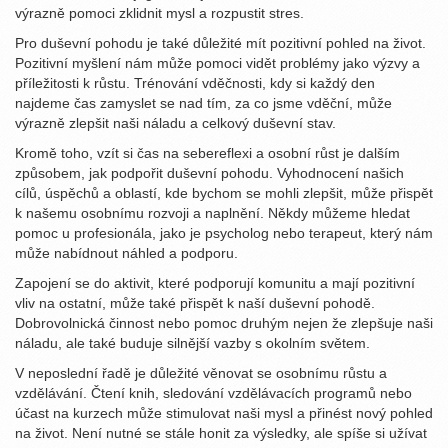
výrazně pomoci zklidnit mysl a rozpustit stres.
Pro duševní pohodu je také důležité mít pozitivní pohled na život.
Pozitivní myšlení nám může pomoci vidět problémy jako výzvy a
příležitosti k růstu. Trénování vděčnosti, kdy si každý den
najdeme čas zamyslet se nad tím, za co jsme vděční, může
výrazně zlepšit naši náladu a celkový duševní stav.
Kromě toho, vzít si čas na sebereflexi a osobní růst je dalším
způsobem, jak podpořit duševní pohodu. Vyhodnocení našich
cílů, úspěchů a oblastí, kde bychom se mohli zlepšit, může přispět
k našemu osobnímu rozvoji a naplnění. Někdy můžeme hledat
pomoc u profesionála, jako je psycholog nebo terapeut, který nám
může nabídnout náhled a podporu.
Zapojení se do aktivit, které podporují komunitu a mají pozitivní
vliv na ostatní, může také přispět k naší duševní pohodě.
Dobrovolnická činnost nebo pomoc druhým nejen že zlepšuje naši
náladu, ale také buduje silnější vazby s okolním světem.
V neposlední řadě je důležité věnovat se osobnímu růstu a
vzdělávání. Čtení knih, sledování vzdělávacích programů nebo
účast na kurzech může stimulovat naši mysl a přinést nový pohled
na život. Není nutné se stále honit za výsledky, ale spíše si užívat