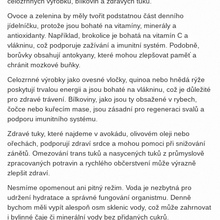
celozrnných výrobků, bílkovin a zdravých tuků.
Ovoce a zelenina by měly tvořit podstatnou část denního
jídelníčku, protože jsou bohaté na vitamíny, minerály a
antioxidanty. Například, brokolice je bohatá na vitamín C a
vlákninu, což podporuje zažívání a imunitní systém. Podobně,
borůvky obsahují antokyany, které mohou zlepšovat paměť a
chránit mozkové buňky.
Celozrnné výrobky jako ovesné vločky, quinoa nebo hnědá rýže
poskytují trvalou energii a jsou bohaté na vlákninu, což je důležité
pro zdravé trávení. Bílkoviny, jako jsou ty obsažené v rybech,
čočce nebo kuřecím mase, jsou zásadní pro regeneraci svalů a
podporu imunitního systému.
Zdravé tuky, které najdeme v avokádu, olivovém oleji nebo
ořechách, podporují zdraví srdce a mohou pomoci při snižování
zánětů. Omezování trans tuků a nasycených tuků z průmyslově
zpracovaných potravin a rychlého občerstvení může výrazně
zlepšit zdraví.
Nesmíme opomenout ani pitný režim. Voda je nezbytná pro
udržení hydratace a správné fungování organistmu. Denně
bychom měli vypít alespoň osm sklenic vody, což může zahrnovat
i bylinné čaje či minerální vody bez přidaných cukrů.