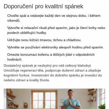
Doporučení pro kvalitní spánek
Choďte spát a vstávejte každý den ve stejnou dobu, i během
víkendů.
Vytvořte si relaxační rituál před spaním, jako je čtení knihy nebo
poslech uklidňující hudby.
Udržujte svou ložnici tmavou, tichou a chladnou.
Vyhněte se používání elektroniky alespoň hodinu před spaním.
Omezte konzumaci kofeinu a těžkých jídel v odpoledních
hodinách.
Dostatečný spánek je nezbytný pro náš celkový blahobyt.
Umožňuje regeneraci těla, podporuje duševní zdraví a zlepšuje
kognitivní funkce. Investování do dobrého spánku je investicí do
našeho zdraví a kvality života.