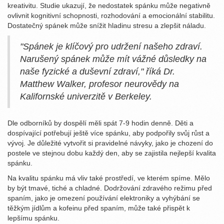
kreativitu. Studie ukazují, že nedostatek spánku může negativně
ovlivnit kognitivní schopnosti, rozhodování a emocionální stabilitu.
Dostatečný spánek může snížit hladinu stresu a zlepšit náladu.
"Spánek je klíčový pro udržení našeho zdraví.
Narušený spánek může mít vážné důsledky na
naše fyzické a duševní zdraví," říká Dr.
Matthew Walker, profesor neurovědy na
Kalifornské univerzitě v Berkeley.
Dle odborníků by dospělí měli spát 7-9 hodin denně. Děti a
dospívající potřebují ještě více spánku, aby podpořily svůj růst a
vývoj. Je důležité vytvořit si pravidelné návyky, jako je chození do
postele ve stejnou dobu každý den, aby se zajistila nejlepší kvalita
spánku.
Na kvalitu spánku má vliv také prostředí, ve kterém spíme. Mělo
by být tmavé, tiché a chladné. Dodržování zdravého režimu před
spaním, jako je omezení používání elektroniky a vyhýbání se
těžkým jídlům a kofeinu před spaním, může také přispět k
lepšímu spánku.