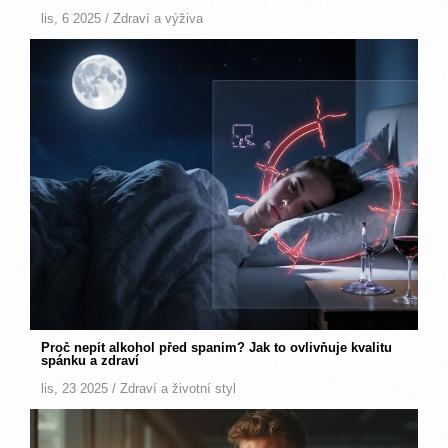
lis, 6 2025 /
Zdraví a výživa
Proč nepít alkohol před spaním? Jak to ovlivňuje kvalitu
spánku a zdraví
lis, 23 2025 /
Zdraví a životní styl