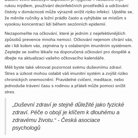
rukou mýdlem, používání dezinfekčních prostředků a udržování
čistoty v domácnosti může výrazně snížit riziko infekcí. Ujistěte se,
že měníte ručníky a ložní prádlo často a vyhýbáte se místům s
vysokou koncentrací lidí během sezónních epidemií.
Nezapomeňte na očkování, které je jedním z nejefektivnějších
způsobů prevence mnoha nemocí. Očkování nejenom chrání vás,
ale i lidi kolem vás, zejména ty s oslabeným imunitním systémem.
Zeptejte se svého lékaře na doporučená očkování pro dospělé a
dbejte na aktualizaci vašeho očkovacího kalendáře.
Měli byste také věnovat pozornost svému duševnímu zdraví.
Stres a úzkost mohou oslabit váš imunitní systém a zvýšit riziko
chronických onemocnění. Pravidelné cvičení, meditace, nebo
jednoduše trávení času s rodinou a přáteli může pomoci snížit
stres.
„Duševní zdraví je stejně důležité jako fyzické
zdraví. Péče o obojí je klíčem k dlouhému a
zdravému životu.“ - Česká asociace
psychologů