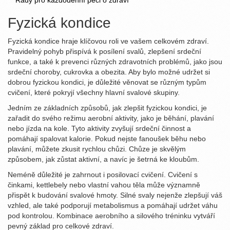
Rady pro každodenní péči o zdraví
Fyzická kondice
Fyzická kondice hraje klíčovou roli ve vašem celkovém zdraví.
Pravidelný pohyb přispívá k posílení svalů, zlepšení srdeční
funkce, a také k prevenci různých zdravotních problémů, jako jsou
srdeční choroby, cukrovka a obezita. Aby bylo možné udržet si
dobrou fyzickou kondici, je důležité věnovat se různým typům
cvičení, které pokryjí všechny hlavní svalové skupiny.
Jedním ze základních způsobů, jak zlepšit fyzickou kondici, je
zařadit do svého režimu aerobní aktivity, jako je běhání, plavání
nebo jízda na kole. Tyto aktivity zvyšují srdeční činnost a
pomáhají spalovat kalorie. Pokud nejste fanoušek běhu nebo
plavání, můžete zkusit rychlou chůzi. Chůze je skvělým
způsobem, jak zůstat aktivní, a navíc je šetrná ke kloubům.
Neméně důležité je zahrnout i posilovací cvičení. Cvičení s
činkami, kettlebely nebo vlastní vahou těla může významně
přispět k budování svalové hmoty. Silné svaly nejenže zlepšují váš
vzhled, ale také podporují metabolismus a pomáhají udržet váhu
pod kontrolou. Kombinace aerobního a silového tréninku vytváří
pevný základ pro celkové zdraví.