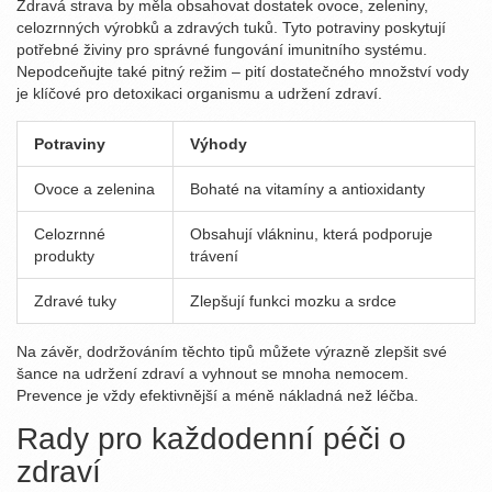
Zdravá strava by měla obsahovat dostatek ovoce, zeleniny,
celozrnných výrobků a zdravých tuků. Tyto potraviny poskytují
potřebné živiny pro správné fungování imunitního systému.
Nepodceňujte také pitný režim – pití dostatečného množství vody
je klíčové pro detoxikaci organismu a udržení zdraví.
Potraviny
Výhody
Ovoce a zelenina
Bohaté na vitamíny a antioxidanty
Celozrnné
Obsahují vlákninu, která podporuje
produkty
trávení
Zdravé tuky
Zlepšují funkci mozku a srdce
Na závěr, dodržováním těchto tipů můžete výrazně zlepšit své
šance na udržení zdraví a vyhnout se mnoha nemocem.
Prevence je vždy efektivnější a méně nákladná než léčba.
Rady pro každodenní péči o
zdraví