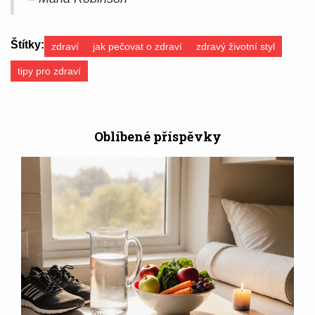
Štítky:
zdraví
jak pečovat o zdraví
zdravý životní styl
tipy pro zdraví
Oblíbené příspěvky