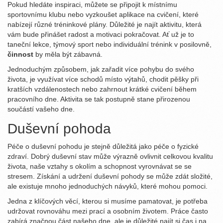
Pokud hledáte inspiraci, můžete se připojit k místnímu
sportovnímu klubu nebo vyzkoušet aplikace na cvičení, které
nabízejí různé tréninkové plány. Důležité je najít aktivitu, která
vám bude přinášet radost a motivaci pokračovat. Ať už je to
taneční lekce, týmový sport nebo individuální trénink v posilovně,
činnost
by měla být zábavná.
Jednoduchým způsobem, jak zařadit více pohybu do svého
života, je využívat více schodů místo výtahů, chodit pěšky při
kratších vzdálenostech nebo zahrnout krátké cvičení během
pracovního dne. Aktivita se tak postupně stane přirozenou
součástí vašeho dne.
Duševní pohoda
Péče o duševní pohodu je stejně důležitá jako péče o fyzické
zdraví. Dobrý duševní stav může výrazně ovlivnit celkovou kvalitu
života, naše vztahy s okolím a schopnost vyrovnávat se se
stresem. Získání a udržení duševní pohody se může zdát složité,
ale existuje mnoho jednoduchých návyků, které mohou pomoci.
Jedna z klíčových věcí, kterou si musíme pamatovat, je potřeba
udržovat rovnováhu mezi prací a osobním životem. Práce často
zabírá značnou část našeho dne, ale je důležité najít si čas i na