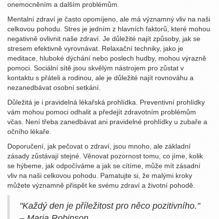
onemocněním a dalším problémům.
Mentalní zdraví je často opomíjeno, ale má významný vliv na naši
celkovou pohodu. Stres je jedním z hlavních faktorů, které mohou
negativně ovlivnit naše zdraví. Je důležité najít způsoby, jak se
stresem efektivně vyrovnávat. Relaxační techniky, jako je
meditace, hluboké dýchání nebo poslech hudby, mohou výrazně
pomoci. Sociální sítě jsou skvělým nástrojem pro zůstat v
kontaktu s přáteli a rodinou, ale je důležité najít rovnováhu a
nezanedbávat osobní setkání.
Důležitá je i pravidelná lékařská prohlídka. Preventivní prohlídky
vám mohou pomoci odhalit a předejít zdravotním problémům
včas. Není třeba zanedbávat ani pravidelné prohlídky u zubaře a
očního lékaře.
Doporučení, jak pečovat o zdraví, jsou mnoho, ale základní
zásady zůstávají stejné. Věnovat pozornost tomu, co jíme, kolik
se hýbeme, jak odpočíváme a jak se cítíme, může mít zásadní
vliv na naši celkovou pohodu. Pamatujte si, že malými kroky
můžete významně přispět ke svému zdraví a životní pohodě.
"Každý den je příležitost pro něco pozitivního."
– Maria Robinson