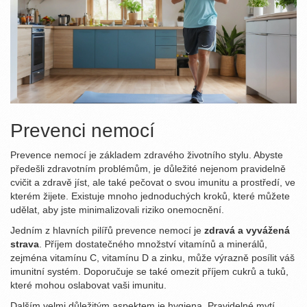
Prevenci nemocí
Prevence nemocí je základem zdravého životního stylu. Abyste
předešli zdravotním problémům, je důležité nejenom pravidelně
cvičit a zdravě jíst, ale také pečovat o svou imunitu a prostředí, ve
kterém žijete. Existuje mnoho jednoduchých kroků, které můžete
udělat, aby jste minimalizovali riziko onemocnění.
Jedním z hlavních pilířů prevence nemocí je
zdravá a vyvážená
strava
. Příjem dostatečného množství vitamínů a minerálů,
zejména vitamínu C, vitamínu D a zinku, může výrazně posílit váš
imunitní systém. Doporučuje se také omezit příjem cukrů a tuků,
které mohou oslabovat vaši imunitu.
Dalším velmi důležitým aspektem je hygiena. Pravidelné mytí