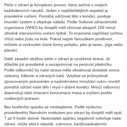
Péče o zdraví je komplexní proces, který začíná u malých
každodenních návyků. Jeden z nejdůležitějších aspektů je
pravidelné cvičení. Pomáhá udržovat tělo v kondici, posiluje
imunitní systém a zlepšuje náladu. Podle Světové zdravotnické
organizace (WHO) by dospělí měli věnovat alespoň 150 minut
středně intenzivnímu cvičení týdně. To znamená například rychlou
chůzi nebo jízdu na kole. Pokud nejste fanouškem posiloven,
můžete si vyzkoušet různé formy pohybu, jako je tanec, jóga nebo
plavání.
Další zásadní složkou péče o zdraví je vyvážená strava. Je
důležité jíst pravidelně a nezapomínat na pestrost jídelníčku.
Podle odborníků by naše strava měla obsahovat dostatek ovoce,
zeleniny, bílkovin a zdravých tuků. Vyhýbat se průmyslově
zpracovaným potravinám a nadměrnému množství cukru rovněž
pomáhá udržet naše tělo i mysl v dobré kondici. Mnozí odborníci
doporučují také omezení konzumace masa a zvýšení podílu
rostlinných potravin.
Bez kvalitního spánku se neobejdeme. Podle výzkumu
provedeného Národním institutem pro zdraví by dospělí měli spát
7 až 9 hodin denně. Nedostatek spánku negativně ovlivňuje naše
zdraví, může vést k obezitě, cukrovce, kardiovaskulárním