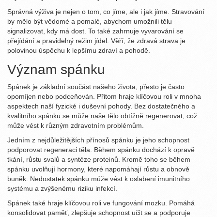
Správná výživa je nejen o tom, co jíme, ale i jak jíme. Stravování
by mělo být vědomé a pomalé, abychom umožnili tělu
signalizovat, kdy má dost. To také zahrnuje vyvarování se
přejídání a pravidelný režim jídel. Věří, že zdravá strava je
polovinou úspěchu k lepšímu zdraví a pohodě.
Význam spánku
Spánek je základní součást našeho života, přesto je často
opomíjen nebo podceňován. Přitom hraje klíčovou roli v mnoha
aspektech naší fyzické i duševní pohody. Bez dostatečného a
kvalitního spánku se může naše tělo obtížně regenerovat, což
může vést k různým zdravotním problémům.
Jedním z nejdůležitějších přínosů spánku je jeho schopnost
podporovat regeneraci těla. Během spánku dochází k opravě
tkání, růstu svalů a syntéze proteinů. Kromě toho se během
spánku uvolňují hormony, které napomáhají růstu a obnově
buněk. Nedostatek spánku může vést k oslabení imunitního
systému a zvýšenému riziku infekcí.
Spánek také hraje klíčovou roli ve fungování mozku. Pomáhá
konsolidovat paměť, zlepšuje schopnost učit se a podporuje