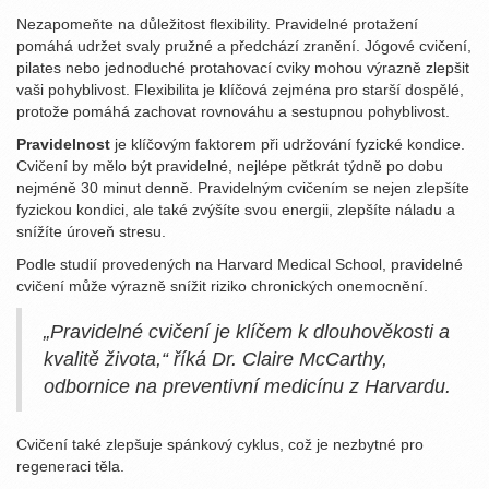
Nezapomeňte na důležitost flexibility. Pravidelné protažení
pomáhá udržet svaly pružné a předchází zranění. Jógové cvičení,
pilates nebo jednoduché protahovací cviky mohou výrazně zlepšit
vaši pohyblivost. Flexibilita je klíčová zejména pro starší dospělé,
protože pomáhá zachovat rovnováhu a sestupnou pohyblivost.
Pravidelnost
je klíčovým faktorem při udržování fyzické kondice.
Cvičení by mělo být pravidelné, nejlépe pětkrát týdně po dobu
nejméně 30 minut denně. Pravidelným cvičením se nejen zlepšíte
fyzickou kondici, ale také zvýšíte svou energii, zlepšíte náladu a
snížíte úroveň stresu.
Podle studií provedených na Harvard Medical School, pravidelné
cvičení může výrazně snížit riziko chronických onemocnění.
„Pravidelné cvičení je klíčem k dlouhověkosti a
kvalitě života,“ říká Dr. Claire McCarthy,
odbornice na preventivní medicínu z Harvardu.
Cvičení také zlepšuje spánkový cyklus, což je nezbytné pro
regeneraci těla.