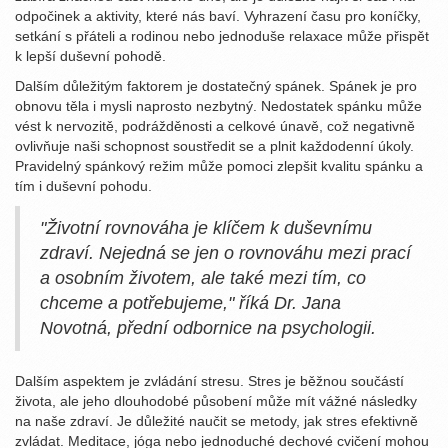
odpočinek a aktivity, které nás baví. Vyhrazení času pro koníčky,
setkání s přáteli a rodinou nebo jednoduše relaxace může přispět
k lepší duševní pohodě.
Dalším důležitým faktorem je dostatečný spánek. Spánek je pro
obnovu těla i mysli naprosto nezbytný. Nedostatek spánku může
vést k nervozitě, podrážděnosti a celkové únavě, což negativně
ovlivňuje naši schopnost soustředit se a plnit každodenní úkoly.
Pravidelný spánkový režim může pomoci zlepšit kvalitu spánku a
tím i duševní pohodu.
"Životní rovnováha je klíčem k duševnímu
zdraví. Nejedná se jen o rovnováhu mezi prací
a osobním životem, ale také mezi tím, co
chceme a potřebujeme," říká Dr. Jana
Novotná, přední odbornice na psychologii.
Dalším aspektem je zvládání stresu. Stres je běžnou součástí
života, ale jeho dlouhodobé působení může mít vážné následky
na naše zdraví. Je důležité naučit se metody, jak stres efektivně
zvládat. Meditace, jóga nebo jednoduché dechové cvičení mohou